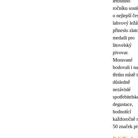
letošního
ročníku sout
o nejlepší če
lahvový ležá
přineslo zlat
medaili pro
litovelský
pivovar.
Moravané
bodovali i na
třetím místě 
důsledně
nezávislé
spotřebitelsk
degustace,
hodnotící
každoročně 
50 značek pi