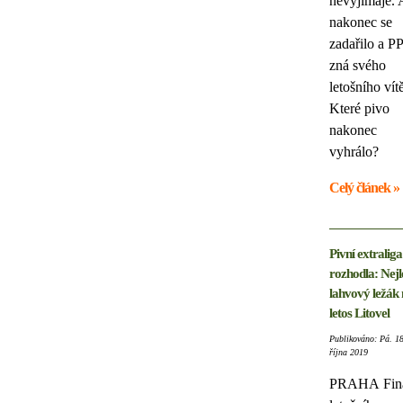
nevyjímaje. 
nakonec se
zadařilo a P
zná svého
letošního vít
Které pivo
nakonec
vyhrálo?
Celý článek »
Pivní extraliga
rozhodla: Nejl
lahvový ležák
letos Litovel
Publikováno: Pá. 18
října 2019
PRAHA
Fin