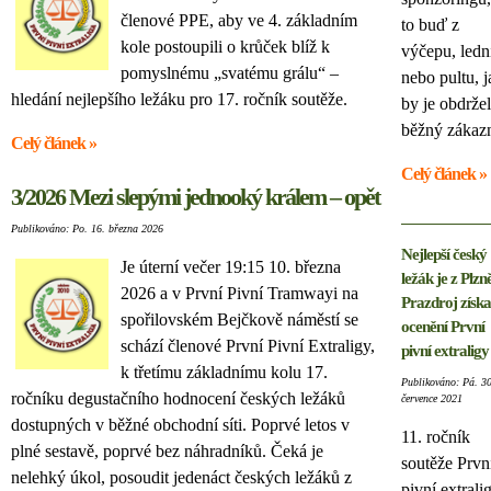
členové PPE, aby ve 4. základním
to buď z
kole postoupili o krůček blíž k
výčepu, ledn
pomyslnému „svatému grálu“ –
nebo pultu, j
hledání nejlepšího ležáku pro 17. ročník soutěže.
by je obdržel
běžný zákazn
Celý článek »
Celý článek »
3/2026 Mezi slepými jednooký králem – opět
Publikováno: Po. 16. března 2026
Nejlepší český
Je úterní večer 19:15 10. března
ležák je z Plzně
2026 a v První Pivní Tramwayi na
Prazdroj získa
spořilovském Bejčkově náměstí se
ocenění První
schází členové První Pivní Extraligy,
pivní extraligy
k třetímu základnímu kolu 17.
Publikováno: Pá. 30
ročníku degustačního hodnocení českých ležáků
července 2021
dostupných v běžné obchodní síti. Poprvé letos v
11. ročník
plné sestavě, poprvé bez náhradníků. Čeká je
soutěže Prvn
nelehký úkol, posoudit jedenáct českých ležáků z
pivní extrali