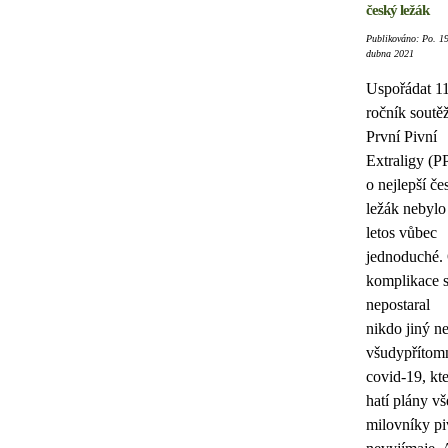
český ležák
Publikováno: Po. 19
dubna 2021
Uspořádat 11
ročník soutě
První Pivní
Extraligy (P
o nejlepší če
ležák nebylo
letos vůbec
jednoduché.
komplikace 
nepostaral
nikdo jiný n
všudypřítom
covid-19, kt
hatí plány v
milovníky pi