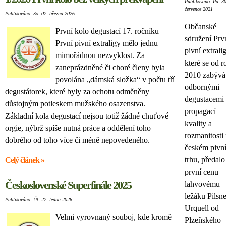
Publikováno: Pá. 30
července 2021
Publikováno: So. 07. března 2026
Občanské
První kolo degustací 17. ročníku
sdružení Prv
První pivní extraligy mělo jednu
pivní extrali
mimořádnou nezvyklost. Za
které se od 
zaneprázdněné či choré členy byla
2010 zabývá
povolána „dámská složka“ v počtu tří
odbornými
degustátorek, které byly za ochotu odměněny
degustacemi
důstojným potleskem mužského osazenstva.
propagací
Základní kola degustací nejsou totiž žádné chuťové
kvality a
orgie, nýbrž spíše nutná práce a oddělení toho
rozmanitosti
dobrého od toho více či méně nepovedeného.
českém pivn
trhu, předalo
Celý článek »
první cenu
Československé Superfinále 2025
lahvovému
ležáku Pilsne
Publikováno: Út. 27. ledna 2026
Urquell od
Velmi vyrovnaný souboj, kde kromě
Plzeňského