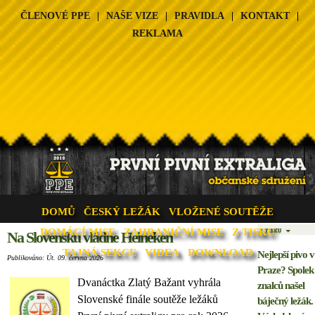
ČLENOVÉ PPE
|
NAŠE VIZE
|
PRAVIDLA
|
KONTAKT
|
REKLAMA
DOMŮ
ČESKÝ LEŽÁK
VLOŽENÉ SOUTĚŽE
DOMÁCÍ MISE
ZAHRANIČNÍ MISE
Z TISKU
Na Slovensku vládne Heineken
TAJNÁ SEKCE
VIDEA
DOWNLOAD
Nejlepší pivo v
Publikováno: Út. 09. června 2026
Praze? Spolek
Dvanáctka Zlatý Bažant vyhrála
znalců našel
Slovenské finále soutěže ležáků
báječný ležák.