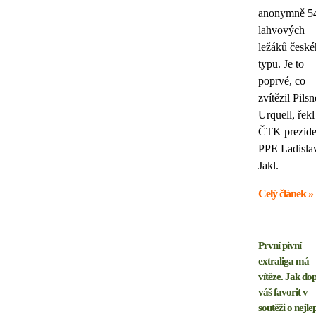
anonymně 5
lahvových
ležáků česk
typu. Je to
poprvé, co
zvítězil Pilsn
Urquell, řekl
ČTK prezide
PPE Ladisla
Jakl.
Celý článek »
První pivní
extraliga má
vítěze. Jak do
váš favorit v
soutěži o nejlep