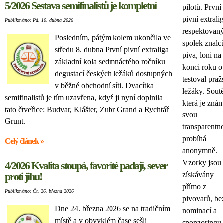
5/2026 Sestava semifinalistů je kompletní
pilotů. První
pivní extrali
Publikováno: Pá. 10. dubna 2026
respektovan
Posledním, pátým kolem ukončila ve
spolek znalc
středu 8. dubna První pivní extraliga
piva, loni na
základní kola sedmnáctého ročníku
konci roku o
degustací českých ležáků dostupných
testoval praž
v běžné obchodní síti. Dvacítka
ležáky. Sout
semifinalistů je tím uzavřena, když ji nyní doplnila
která je zná
tato čtveřice: Budvar, Klášter, Zubr Grand a Rychtář
svou
Grunt.
transparentno
probíhá
Celý článek »
anonymně.
Vzorky jsou
4/2026 Kvalita stoupá, favorité padají, sever
proti jihu!
získávány
přímo z
Publikováno: Čt. 26. března 2026
pivovarů, be
Dne 24. března 2026 se na tradičním
nominací a
místě a v obvyklém čase sešli
sponzoringu,