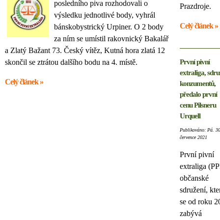
posledního piva rozhodovali o
Prazdroje.
výsledku jednotlivé body, vyhrál
Celý článek »
bánskobystrický Urpiner. O 2 body
za ním se umístil rakovnický Bakalář
a Zlatý Bažant 73. Český vítěz, Kutná hora zlatá 12
skončil se ztrátou dalšího bodu na 4. místě.
První pivní
extraliga, sdru
Celý článek »
konzumentů,
předalo první
cenu Pilsneru
Urquell
Publikováno: Pá. 30
července 2021
První pivní
extraliga (PP
občanské
sdružení, kte
se od roku 2
zabývá