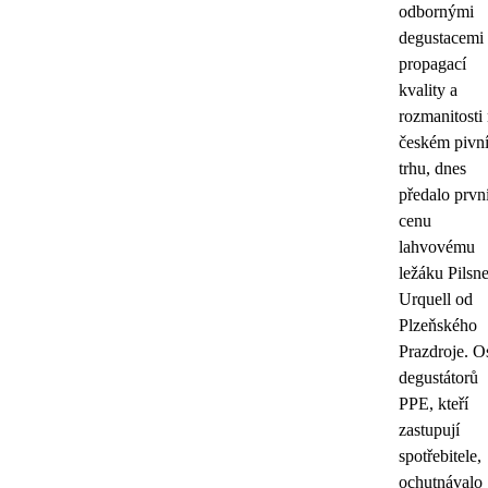
odbornými
degustacemi
propagací
kvality a
rozmanitosti
českém pivn
trhu, dnes
předalo prvn
cenu
lahvovému
ležáku Pilsne
Urquell od
Plzeňského
Prazdroje. 
degustátorů
PPE, kteří
zastupují
spotřebitele,
ochutnávalo