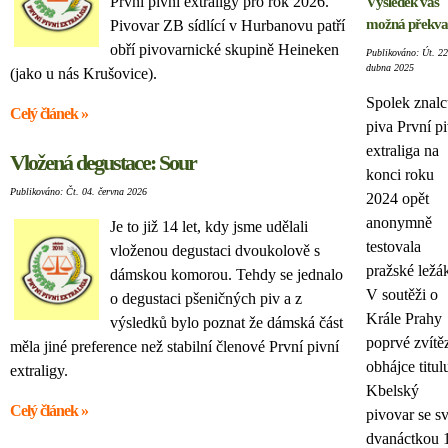
První pivní extraligy pro rok 2026.
Výsledek vás
možná překva
Pivovar ZB sídlící v Hurbanovu patří
obří pivovarnické skupině Heineken
Publikováno: Út. 22
dubna 2025
(jako u nás Krušovice).
Spolek znal
Celý článek »
piva První p
extraliga na
Vložená degustace: Sour
konci roku
Publikováno: Čt. 04. června 2026
2024 opět
anonymně
Je to již 14 let, kdy jsme udělali
testovala
vloženou degustaci dvoukolově s
pražské ležá
dámskou komorou. Tehdy se jednalo
V soutěži o
o degustaci pšeničných piv a z
Krále Prahy
výsledků bylo poznat že dámská část
poprvé zvítěz
měla jiné preference než stabilní členové První pivní
obhájce titul
extraligy.
Kbelský
Celý článek »
pivovar se s
dvanáctkou 