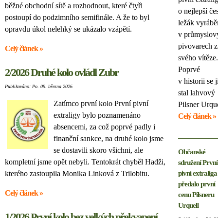
běžné obchodní sítě a rozhodnout, které čtyři
o nejlepší če
postoupí do podzimního semifinále. A že to byl
ležák vyráb
opravdu úkol nelehký se ukázalo vzápětí.
v průmyslov
pivovarech 
Celý článek »
svého vítěze.
Poprvé
2/2026 Druhé kolo ovládl Zubr
v historii se 
Publikováno: Po. 09. března 2026
stal lahvový
Zatímco první kolo První pivní
Pilsner Urque
extraligy bylo poznamenáno
Celý článek »
absencemi, za což poprvé padly i
finanční sankce, na druhé kolo jsme
se dostavili skoro všichni, ale
Občanské
kompletní jsme opět nebyli. Tentokrát chyběl Hadži,
sdružení První
kterého zastoupila Monika Linková z Trilobitu.
pivní extraliga
předalo první
Celý článek »
cenu Pilsneru
Urquell
1/2026 První kolo bez velkých překvapení