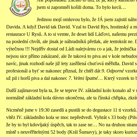
jsem si zapomněl košili doma. To bylo keců…
Jedinou mojí omluvou bylo, že JÁ jsem zajistil náhr
Davida. A když David tak David. Vzal to David Rys, hostinský a ma
restaurace U Rysů. A to si vemte, že deset lidí Láďovi, našemu prezi
na poslední chvíli, ale jinak je náhradníků přetlak, ale tentokrát ne. 
výtečnou !!! Nejdřív dostal od Ládi nalejvárnu co a jak, že jedničk
nejsou sice přímo zakázané, ale že taková to piva asi v kole nebudo
navíc, jinak rozhodí naše již lety zasřílená chuťová měřidla. David 
profesionál a byť se nakonec přiznal, že chtěl dát
9. Odporné
vzorku
už pil i horší piva a dal nakonec
7. Velmi špatné
… Který vzorek to 
Další zajímavost byla ta, že se teprve IV. základní kolo konalo až v 
normálně základní kola dávno ukončena, ale ta čínská chřipka, zkrá
Nicméně jsme v 19:30 zasedli a pustili se do degustace 11 ti vzorků
vítěz IV. základního kola se moc nepředvedl. Vyhrát s 33 body (Pilsn
že by to byl kdovíjaký úspěch, tak to zase ne… No na druhou stran
místě s neuvěřitelnými 52 body (Král Šumavy), je taky skoro kuriozi