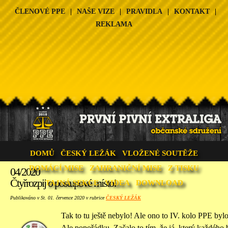
ČLENOVÉ PPE
|
NAŠE VIZE
|
PRAVIDLA
|
KONTAKT
|
REKLAMA
DOMŮ
ČESKÝ LEŽÁK
VLOŽENÉ SOUTĚŽE
DOMÁCÍ MISE
ZAHRANIČNÍ MISE
Z TISKU
04/2020
Čtyřrozpij o postupové místo!
TAJNÁ SEKCE
VIDEA
DOWNLOAD
Publikováno v St. 01. července 2020 v rubrice
ČESKÝ LEŽÁK
Tak to tu ještě nebylo! Ale ono to IV. kolo PPE by
Ale popořádku. Začalo to tím, že já, který každého 