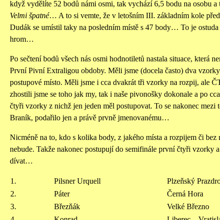
když vydělíte 52 bodů námi osmi, tak vychází 6,5 bodu na osobu a 
Velmi špatné
… A to si vemte, že v letošním III. základním kole před
Dudák se umístil taky na posledním místě s 47 body… To je ostuda
hrom…
Po sečtení bodů všech nás osmi hodnotiletů nastala situace, která ne
První Pivní Extraligou obdoby. Měli jsme (docela často) dva vzorky 
postupové místo. Měli jsme i cca dvakrát tři vzorky na rozpij, ale Č
zhostili jsme se toho jak my, tak i naše pivonošky dokonale a po cc
čtyři vzorky z nichž jen jeden měl postupovat. To se nakonec mezi 
Braník, podařilo jen a právě prvně jmenovanému…
Nicméně na to, kdo s kolika body, z jakého místa a rozpijem či bez n
nebude. Takže nakonec postupují do semifinále první čtyři vzorky a
dívat…
1.
Pilsner Urquell
Plzeňský Prazdro
2.
Páter
Černá Hora
3.
Březňák
Velké Březno
4.
Konrad
Liberec – Vratisl