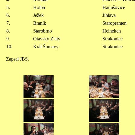
5.
Holba
Hanušovice
6.
Ježek
Jihlava
7.
Braník
Staropramen
8.
Starobrno
Heineken
9.
Otavský Zlatý
Strakonice
10.
Král Šumavy
Strakonice
Zapsal JBS.