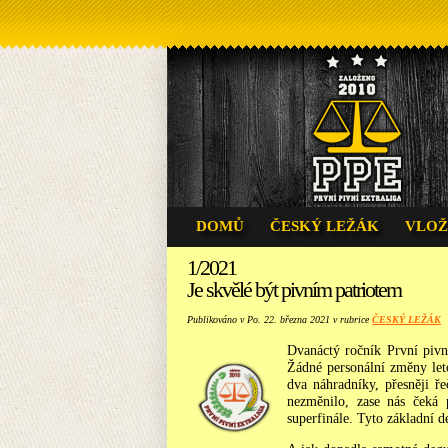
DOMŮ
ČESKÝ LEŽÁK
VLOŽ
1/2021
Je skvělé být pivním patriotem
Publikováno v Po. 22. března 2021 v rubrice
ČESKÝ LEŽÁK
Dvanáctý ročník První pivní
Žádné personální změny leto
dva náhradníky, přesněji ř
nezměnilo, zase nás čeká 
superfinále. Tyto základní d