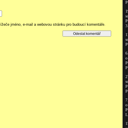
P
1
s
P
hlížeče jméno, e-mail a webovou stránku pro budoucí komentáře.
3
1
s
P
6
P
P
2
s
P
P
7
P
L
1