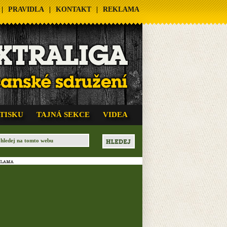
|
PRAVIDLA
|
KONTAKT
|
REKLAMA
 TISKU
TAJNÁ SEKCE
VIDEA