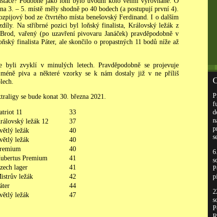
stace? Podobně jako loni bylo úvodní kolo velmi vyrovnané. O
na 3. – 5. místě měly shodně po 40 bodech (a postupují první 4).
rozpijový bod ze čtvrtého místa benešovský Ferdinand. I o dalším
íly. Na stříbrné pozici byl loňský finalista, Královský ležák z
ý Brod, vařený (po uzavření pivovaru Janáček) pravděpodobně v
ňský finalista Páter, ale skončilo o propastných 11 bodů níže až
me byli zvyklí v minulých letech. Pravděpodobně se projevuje
 méně piva a některé vzorky se k nám dostaly již v ne příliš
C
lech.
P
traligy se bude konat 30. března 2021.
f
atriot 11
33
d
n
rálovský ležák 12
37
p
větlý ležák
40
s
větlý ležák
40
remium
40
6
ubertus Premium
41
s
zech lager
41
P
istrův ležák
42
p
áter
44
2
větlý ležák
47
s
P
R