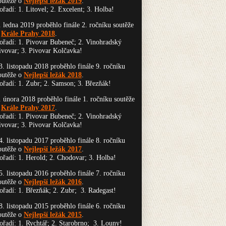
outěže o
Nejlepší ležák 2019
.
ořadí: 1. Litovel; 2. Excelent; 3. Holba!
. ledna 2019 proběhlo finále 2. ročníku soutěže
o
Krále Prahy 2018
.
ořadí: 1. Pivovar Bubeneč; 2. Vinohradský
ivovar; 3. Pivovar Kolčavka!
3. listopadu 2018 proběhlo finále 9. ročníku
outěže o
Nejlepší ležák 2018
.
ořadí: 1. Zubr; 2. Samson; 3. Březňák!
. února 2018 proběhlo finále 1. ročníku soutěže
o
Krále Prahy 2017
.
ořadí: 1. Pivovar Bubeneč; 2. Vinohradský
ivovar; 3. Pivovar Kolčavka!
4. listopadu 2017 proběhlo finále 8. ročníku
outěže o
Nejlepší ležák 2017
.
ořadí: 1. Herold; 2. Chodovar; 3. Holba!
5. listopadu 2016 proběhlo finále 7. ročníku
outěže o
Nejlepší ležák 2016
.
ořadí: 1. Březňák; 2. Zubr; 3. Radegast!
8. listopadu 2015 proběhlo finále 6. ročníku
outěže o
Nejlepší ležák 2015
.
ořadí: 1. Rychtář; 2. Starobrno; 3. Louny!