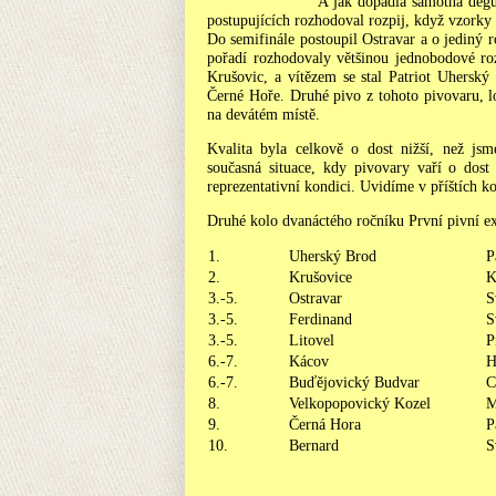
A jak dopadla samotná degu
postupujících rozhodoval rozpij, když vzorky 
Do semifinále postoupil Ostravar a o jediný 
pořadí rozhodovaly většinou jednobodové rozd
Krušovic, a vítězem se stal Patriot Uhersk
Černé Hoře. Druhé pivo z tohoto pivovaru, lo
na devátém místě.
Kvalita byla celkově o dost nižší, než js
současná situace, kdy pivovary vaří o dost
reprezentativní kondici. Uvidíme v příštích ko
Druhé kolo dvanáctého ročníku První pivní ex
1.
Uherský Brod
P
2.
Krušovice
K
3.-5.
Ostravar
S
3.-5.
Ferdinand
S
3.-5.
Litovel
P
6.-7.
Kácov
H
6.-7.
Buďějovický Budvar
C
8.
Velkopopovický Kozel
M
9.
Černá Hora
P
10.
Bernard
S