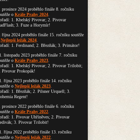
. prosince 2024 proběhlo finále 8. ročníku
outěže o
Krále Prahy 2024
.
ořadí: 1. Kbelský Pivovar; 2. Pivovar
adFlash; 3. Fuze a Horymír!
. října 2024 proběhlo finále 15. ročníku soutěže
o
Nejlepší ležák 2024
.
ořadí: 1. Ferdinand; 2. Březňák; 3. Primátor!
1. listopadu 2023 proběhlo finále 7. ročníku
outěže o
Krále Prahy 2023
.
ořadí: 1. Kbelský Pivovar; 2. Pivovar Trilobit;
. Pivovar Prokopák!
1. října 2023 proběhlo finále 14. ročníku
outěže o
Nejlepší ležák 2023
.
ořadí: 1. Březňák; 2. Pilsner Urquell; 3.
ohemia Regent!
. prosince 2022 proběhlo finále 6. ročníku
outěže o
Krále Prahy 2022
.
ořadí: 1. Pivovar Uhříněves; 2. Pivovar
edivák; 3. Pivovar Trilobit!
1. října 2022 proběhlo finále 13. ročníku
outěže o
Nejlepší ležák 2022
.