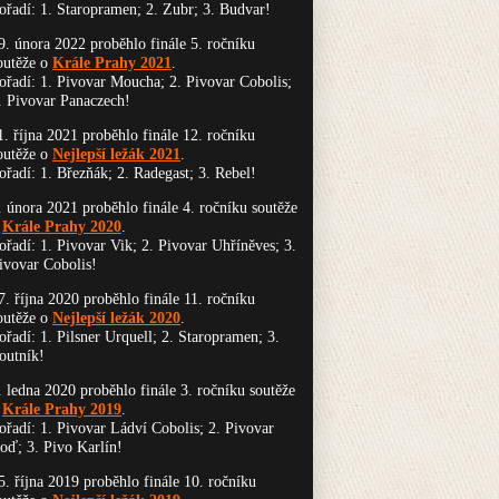
ořadí: 1. Staropramen; 2. Zubr; 3. Budvar!
9. února 2022 proběhlo finále 5. ročníku
outěže o
Krále Prahy 2021
.
ořadí: 1. Pivovar Moucha; 2. Pivovar Cobolis;
. Pivovar Panaczech!
1. října 2021 proběhlo finále 12. ročníku
outěže o
Nejlepší ležák 2021
.
ořadí: 1. Březňák; 2. Radegast; 3. Rebel!
. února 2021 proběhlo finále 4. ročníku soutěže
o
Krále Prahy 2020
.
ořadí: 1. Pivovar Vik; 2. Pivovar Uhříněves; 3.
ivovar Cobolis!
7. října 2020 proběhlo finále 11. ročníku
outěže o
Nejlepší ležák 2020
.
ořadí: 1. Pilsner Urquell; 2. Staropramen; 3.
outník!
. ledna 2020 proběhlo finále 3. ročníku soutěže
o
Krále Prahy 2019
.
ořadí: 1. Pivovar Ládví Cobolis; 2. Pivovar
oď; 3. Pivo Karlín!
5. října 2019 proběhlo finále 10. ročníku