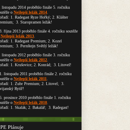
. listopadu 2014 proběhlo finále 5. ročníku
outěže o
Nejlepší ležák 2014
.
ořadí: 1. Radegast Ryze Hořký; 2. Klášter
remium; 3. Staropramen ležák!
3. října 2013 proběhlo finále 4. ročníku soutěže
o
Nejlepší ležák 2013
.
ořadí: 1. Radegast Premium; 2. Kozel
remium; 3. Pernštejn Světlý ležák!
. listopadu 2012 proběhlo finále 3. ročníku
outěže o
Nejlepší ležák 2012
.
ořadí: 1. Krušovice; 2. Konrád; 3. Litovel!
1. listopadu 2011 proběhlo finále 2. ročníku
outěže o
Nejlepší ležák 2011
.
ořadí: 1. Zubr Premium; 2. Litovel; 3.
vijanský Rytíř!
6. prosince 2010 proběhlo finále 1. ročníku
outěže o
Nejlepší ležák 2010
.
ořadí: 1. Skalák; 2. Bakalář; 3. Radegast!
PE Plánuje