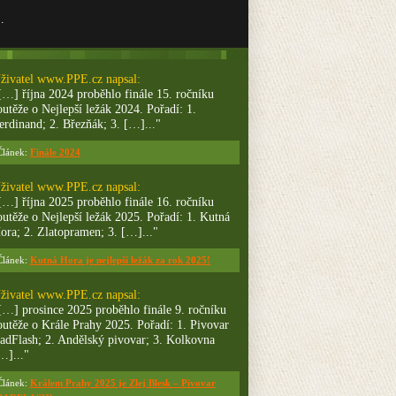
…
živatel
www.PPE.cz
napsal:
[…] října 2024 proběhlo finále 15. ročníku
outěže o Nejlepší ležák 2024. Pořadí: 1.
erdinand; 2. Březňák; 3. […]..."
Článek:
Finále 2024
živatel
www.PPE.cz
napsal:
[…] října 2025 proběhlo finále 16. ročníku
outěže o Nejlepší ležák 2025. Pořadí: 1. Kutná
ora; 2. Zlatopramen; 3. […]..."
Článek:
Kutná Hora je nejlepší ležák za rok 2025!
živatel
www.PPE.cz
napsal:
[…] prosince 2025 proběhlo finále 9. ročníku
outěže o Krále Prahy 2025. Pořadí: 1. Pivovar
adFlash; 2. Andělský pivovar; 3. Kolkovna
…]..."
Článek:
Králem Prahy 2025 je Zlej Blesk – Pivovar