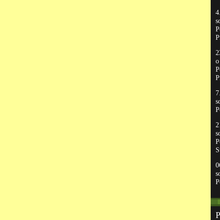
4
s
P
P
2
P
P
7
s
P
2
s
P
S
0
s
P
P