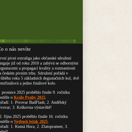
o o nás nevíte
rvní pivní extraliga jako občanské sdružení
unguje již od roku 2010 a zabývá se odbornými
egustacemi a propagací kvality a rozmanitosti
a českém pivním trhu. Sdružení pořádá v
růběhu roku 5 základních degustačních kol, dvě
emifinálová a jedno finálové kolo.
. prosince 2025 proběhlo finále 9. ročníku
outěže o
Krále Prahy 2025
.
ořadí: 1. Pivovar BadFlash; 2. Andělský
ivovar; 3. Kolkovna výstaviště!
2. října 2025 proběhlo finále 16. ročníku
outěže o
Nejlepší ležák 2025
.
ořadí: 1. Kutná Hora; 2. Zlatopramen; 3.
ebel!