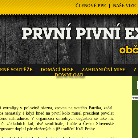
ČLENOVÉ PPE
|
NAŠE VIZE
ENÉ SOUTĚŽE
DOMÁCÍ MISE
ZAHRANIČNÍ MISE
Z
DOWNLOAD
 extraligy v polovině března, zrovna na svatého Patrika, začal.
s nenastaly, i když hned na první kolo musel prezident povolat
ečeno náhradnice. V organizaci samotných degustací se také nic
pět základních kol, dvě semifinále, finále a Česko Slovenské
egustace doplní pár vložených a již tradiční Král Prahy.