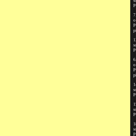
s
P
7
P
p
1
s
P
6
P
p
1
s
P
1
s
P
1
s
P