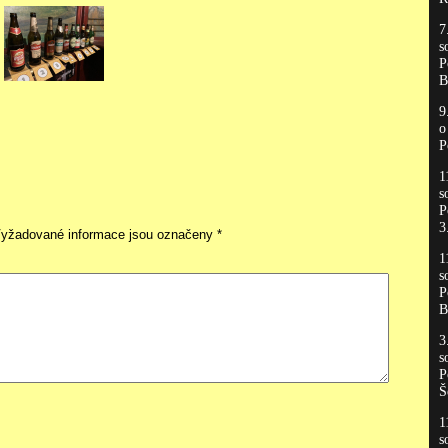
7
s
P
B
9
P
1
s
P
3
yžadované informace jsou označeny
*
1
s
P
B
3
s
P
Š
1
s