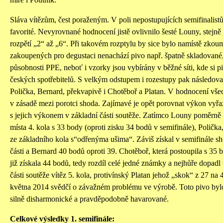
Sláva vítězům, čest poraženým. V poli nepostupujících semifinalistů
favorité. Nevyrovnané hodnocení jistě ovlivnilo šesté Louny, stejn
rozpětí „2“ až „6“. Při takovém rozptylu by sice bylo namístě zkouma
zakoupených pro degustaci nenachází pivo např. špatně skladované,
působnosti PPE, neboť i vzorky jsou vybírány v běžné síti, kde si pi
českých spotřebitelů. S velkým odstupem i rozestupy pak následov
Polička, Bernard, překvapivě i Chotěboř a Platan. V hodnocení vš
v zásadě mezi porotci shoda. Zajímavé je opět porovnat výkon vyřa
s jejich výkonem v základní části soutěže. Zatímco Louny poměrně
místa 4. kola s 33 body (oproti zisku 34 bodů v semifinále), Polička
ze základního kola s“odřenýma ušima“. Záviš získal v semifinále s
části a Bernard 40 bodů oproti 39. Chotěboř, která postoupila s 35 b
již získala 44 bodů, tedy rozdíl celé jedné známky a nejhůře dopadl 
části soutěže vítěz 5. kola, protivínský Platan jehož „skok“ z 27 na
května 2014 svědčí o závažném problému ve výrobě. Toto pivo byl
silně disharmonické a pravděpodobně havarované.
Celkové výsledky 1. semifinále: