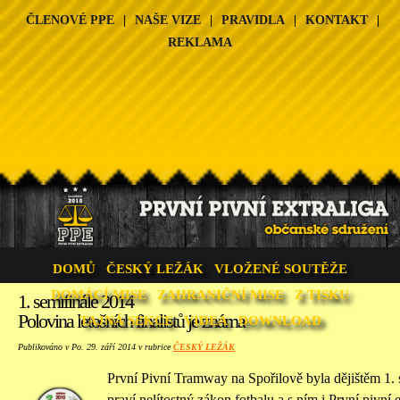
ČLENOVÉ PPE
|
NAŠE VIZE
|
PRAVIDLA
|
KONTAKT
|
REKLAMA
DOMŮ
ČESKÝ LEŽÁK
VLOŽENÉ SOUTĚŽE
DOMÁCÍ MISE
ZAHRANIČNÍ MISE
Z TISKU
1. semifinále 2014
Polovina letošních finalistů je známa
TAJNÁ SEKCE
VIDEA
DOWNLOAD
Publikováno v Po. 29. září 2014 v rubrice
ČESKÝ LEŽÁK
První Pivní Tramway na Spořilově byla dějištěm 1. 
praví nelítostný zákon fotbalu a s ním i První pivní 