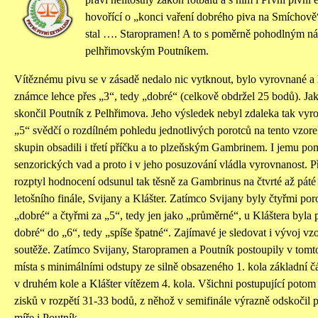
hovořící o „konci vaření dobrého piva na Smíchově“ 
stal …. Staropramen! A to s poměrně pohodlným n
pelhřimovským Poutníkem.
Vítěznému pivu se v zásadě nedalo nic vytknout, bylo vyrovnané a 
známce lehce přes „3“, tedy „dobré“ (celkově obdržel 25 bodů). Jak
skončil Poutník z Pelhřimova. Jeho výsledek nebyl zdaleka tak vyr
„5“ svědčí o rozdílném pohledu jednotlivých porotců na tento vzor
skupin obsadili i třetí příčku a to plzeňským Gambrinem. I jemu pom
senzorických vad a proto i v jeho posuzování vládla vyrovnanost. Př
rozptyl hodnocení odsunul tak těsně za Gambrinus na čtvrté až páté
letošního finále, Svijany a Klášter. Zatímco Svijany byly čtyřmi po
„dobré“ a čtyřmi za „5“, tedy jen jako „průměrné“, u Kláštera byla 
dobré“ do „6“, tedy „spíše špatné“. Zajímavé je sledovat i vývoj vz
soutěže. Zatímco Svijany, Staropramen a Poutník postoupily v tomt
místa s minimálními odstupy ze silně obsazeného 1. kola základní č
v druhém kole a Klášter vítězem 4. kola. Všichni postupující potom
zisků v rozpětí 31-33 bodů, z něhož v semifinále výrazně odskočil
míře i Poutník.