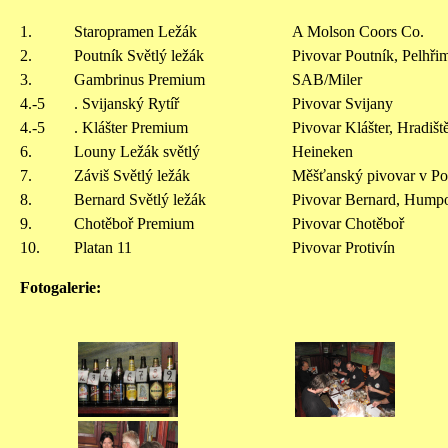
1.
Staropramen Ležák
A Molson Coors Co.
2.
Poutník Světlý ležák
Pivovar Poutník, Pelhři
3.
Gambrinus Premium
SAB/Miler
4.-5
. Svijanský Rytíř
Pivovar Svijany
4.-5
. Klášter Premium
Pivovar Klášter, Hradiště
6.
Louny Ležák světlý
Heineken
7.
Záviš Světlý ležák
Měšťanský pivovar v Po
8.
Bernard Světlý ležák
Pivovar Bernard, Hump
9.
Chotěboř Premium
Pivovar Chotěboř
10.
Platan 11
Pivovar Protivín
Fotogalerie: