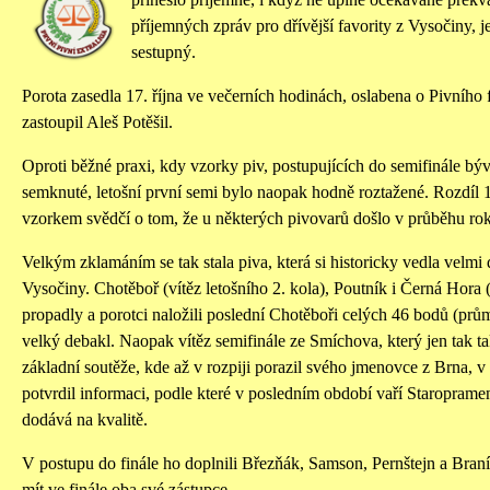
příjemných zpráv pro dřívější favority z Vysočiny, j
sestupný.
Porota zasedla 17. října ve večerních hodinách, oslabena o Pivního
zastoupil Aleš Potěšil.
Oproti běžné praxi, kdy vzorky piv, postupujících do semifinále b
semknuté, letošní první semi bylo naopak hodně roztažené. Rozdíl
vzorkem svědčí o tom, že u některých pivovarů došlo v průběhu rok
Velkým zklamáním se tak stala piva, která si historicky vedla velmi
Vysočiny. Chotěboř (vítěz letošního 2. kola), Poutník i Černá Hora (
propadly a porotci naložili poslední Chotěboři celých 46 bodů (prům
velký debakl. Naopak vítěz semifinále ze Smíchova, který jen tak ta
základní soutěže, kde až v rozpiji porazil svého jmenovce z Brna, v 
potvrdil informaci, podle které v posledním období vaří Staroprame
dodává na kvalitě.
V postupu do finále ho doplnili Březňák, Samson, Pernštejn a Bran
mít ve finále oba své zástupce.