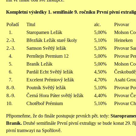
Kompletní výsledky 1. semifinále 9. ročníku První pivní extrali
Pořadí
Titul
alc.
Pivovar
1.
Staropamen Ležák
5,00%
Molson Co
2.-3.
Březňák Ležák staré školy
5,10%
Heineken
2.-3.
Samson Světlý ležák
5,10%
Pivovar Sa
4.
Pernštejn Premium 12
5,00%
Pivovar Pe
5.
Braník Ležák
5,00%
Molson Co
6.
Pardál Echt Světlý ležák
4,50%
Českobuděj
7.
Excelent Prémiový ležák
4,70%
Asahi Grou
8.-9.
Poutník Světlý ležák
5,10%
Pivovar Po
8.-9.
Černá Hora Páter světlý ležák
4,40%
Pivovar Če
10.
Chotěboř Prémium
5,10%
Pivovar Ch
Připomeňme, že do finále postupuje prvních pět. tedy:
Staropramen
Braník.
Druhé semifinále První pivní extraligy se bude konat 29. ř
pivní tramwayi na Spořilově.