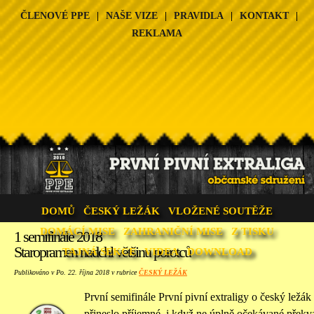
ČLENOVÉ PPE
|
NAŠE VIZE
|
PRAVIDLA
|
KONTAKT
|
REKLAMA
DOMŮ
ČESKÝ LEŽÁK
VLOŽENÉ SOUTĚŽE
DOMÁCÍ MISE
ZAHRANIČNÍ MISE
Z TISKU
1 semifinále 2018
Staropramen nadchl většinu porotců
TAJNÁ SEKCE
VIDEA
DOWNLOAD
Publikováno v Po. 22. října 2018 v rubrice
ČESKÝ LEŽÁK
První semifinále První pivní extraligy o český ležá
přineslo příjemné, i když ne úplně očekávané přek