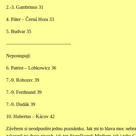
2.-3. Gambrinus 31
4. Páter – Černá Hora 33
5. Budvar 35
—————————————-
Nepostupují:
6. Patriot – Lobkowicz 36
7.-9. Rohozec 39
7.-9. Ferdinand 39
7.-9. Dudák 39
10. Hubertus – Kácov 42
Závěrem si neodpustím jednu poznámku. Jak mi to hlava moc nebrala
zakoupil po dvou pivech, jak ten Staroškopek Medium, tak i toho 