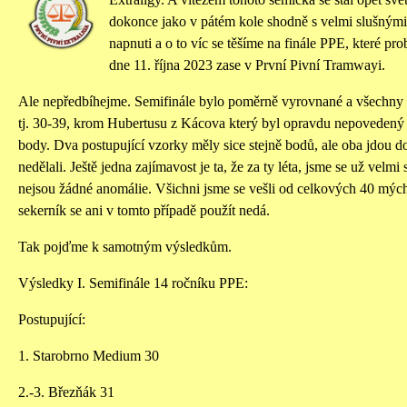
dokonce jako v pátém kole shodně s velmi slušnými
napnuti a o to víc se těšíme na finále PPE, které pr
dne 11. října 2023 zase v První Pivní Tramwayi.
Ale nepředbíhejme. Semifinále bylo poměrně vyrovnané a všechny v
tj. 30-39, krom Hubertusu z Kácova který byl opravdu nepovedený 
body. Dva postupující vzorky měly sice stejně bodů, ale oba jdou do 
nedělali. Ještě jedna zajímavost je ta, že za ty léta, jsme se už velmi 
nejsou žádné anomálie. Všichni jsme se vešli od celkových 40 mýc
sekerník se ani v tomto případě použít nedá.
Tak pojďme k samotným výsledkům.
Výsledky I. Semifinále 14 ročníku PPE:
Postupující:
1. Starobrno Medium 30
2.-3. Březňák 31