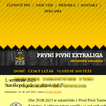
ČLENOVÉ PPE
|
NAŠE VIZE
|
PRAVIDLA
|
KONTAKT
|
REKLAMA
DOMŮ
ČESKÝ LEŽÁK
VLOŽENÉ SOUTĚŽE
DOMÁCÍ MISE
ZAHRANIČNÍ MISE
Z TISKU
1. semifinále 2023
Staroškopek jede na vítězné vlně ?!!
TAJNÁ SEKCE
VIDEA
DOWNLOAD
Publikováno v St. 06. září 2023 v rubrice
ČESKÝ LEŽÁK
Dne 29.08.2023 se uskutečnilo v První Pivní Tramwa
Extraligy. A vítězem tohoto semíčka se stal opět sv