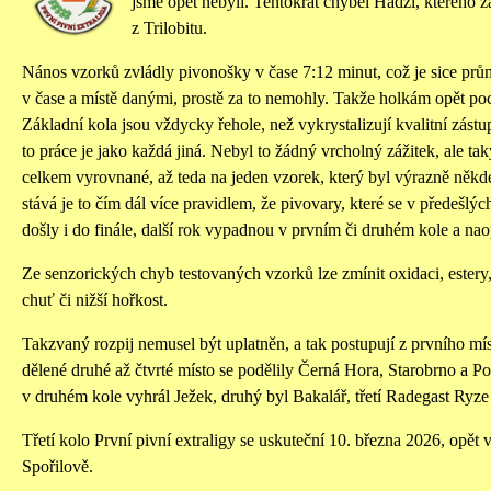
jsme opět nebyli. Tentokrát chyběl Hadži, kterého 
z Trilobitu.
Nános vzorků zvládly pivonošky v čase 7:12 minut, což je sice prů
v čase a místě danými, prostě za to nemohly. Takže holkám opět po
Základní kola jsou vždycky řehole, než vykrystalizují kvalitní zástup
to práce je jako každá jiná. Nebyl to žádný vrcholný zážitek, ale ta
celkem vyrovnané, až teda na jeden vzorek, který byl výrazně někde
stává je to čím dál více pravidlem, že pivovary, které se v předešlýc
došly i do finále, další rok vypadnou v prvním či druhém kole a naopa
Ze senzorických chyb testovaných vzorků lze zmínit oxidaci, estery
chuť či nižší hořkost.
Takzvaný rozpij nemusel být uplatněn, a tak postupují z prvního mí
dělené druhé až čtvrté místo se podělily Černá Hora, Starobrno a Pos
v druhém kole vyhrál Ježek, druhý byl Bakalář, třetí Radegast Ryze
Třetí kolo První pivní extraligy se uskuteční 10. března 2026, opět
Spořilově.