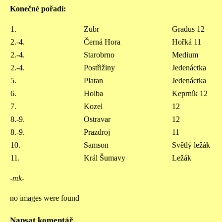
Konečné pořadí:
1.
Zubr
Gradus 12
2.-4.
Černá Hora
Hořká 11
2.-4.
Starobrno
Medium
2.-4.
Postřižiny
Jedenáctka
5.
Platan
Jedenáctka
6.
Holba
Keprník 12
7.
Kozel
12
8.-9.
Ostravar
12
8.-9.
Prazdroj
11
10.
Samson
Světlý ležák
11.
Král Šumavy
Ležák
-mk-
no images were found
Napsat komentář