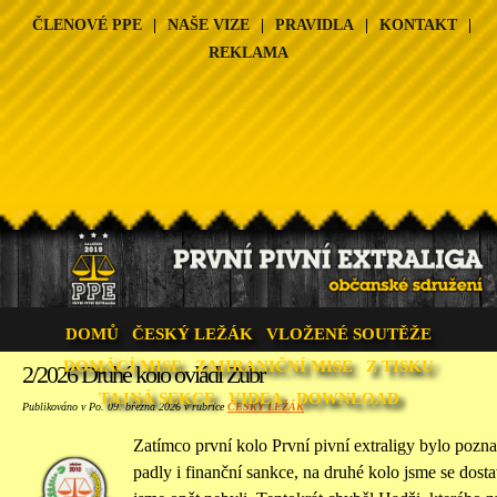
ČLENOVÉ PPE
|
NAŠE VIZE
|
PRAVIDLA
|
KONTAKT
|
REKLAMA
DOMŮ
ČESKÝ LEŽÁK
VLOŽENÉ SOUTĚŽE
DOMÁCÍ MISE
ZAHRANIČNÍ MISE
Z TISKU
2/2026 Druhé kolo ovládl Zubr
TAJNÁ SEKCE
VIDEA
DOWNLOAD
Publikováno v Po. 09. března 2026 v rubrice
ČESKÝ LEŽÁK
Zatímco první kolo První pivní extraligy bylo poz
padly i finanční sankce, na druhé kolo jsme se dosta