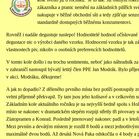
zákazníka a pranic nemění na základních pilířích s
nakupuje v běžné obchodní síti a tedy zjišťuje senzo
standardně dostupných běžnému konzumentovi.
Rovněž i nadále degustuje naslepo! Hodnotitelé hodnotí očíslované
degustace nic o výrobci daného vzorku. Hodnocení vzorku je tak z
vlastnostech piv, nikoliv o osobních preferencích hodnotitelů.
V tomto kole došlo i na trochu sentimentu, neboť jako náhradník za
v zahraničí nastoupil bývalý letitý člen PPE Jan Modrák. Bylo příje
v akci. Modráku, děkujeme!
A jak to dopadlo? Z děleného prvního místa bez potíží postoupily 
velmi příjemně překvapil. Ty tam jsou jeho kolísavé a v celkovém 
Základním kole aktuálního ročníku je na nejvyšší bedně spolu s Holb
místo se nakonec v dramatickém slepém rozpiji střetly tři pivovary
Zlatopramen a Konrad. Posledně jmenovaný nakonec padl a v letošn
Mezi prvním a devátým místem je rozdíl 8 bodů a mezi jednotlivými
maximálně dvou bodů. Až desátá Nová Paka odskočila o 4 body a 