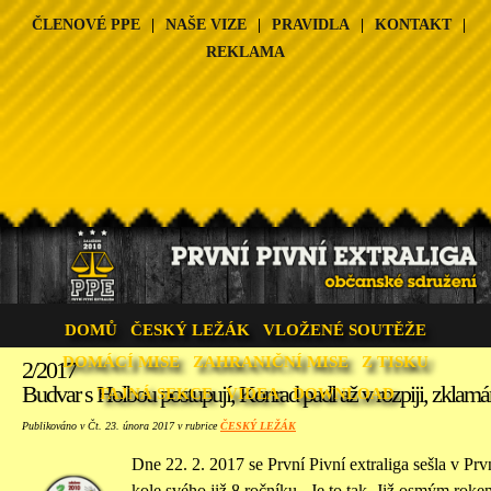
ČLENOVÉ PPE
|
NAŠE VIZE
|
PRAVIDLA
|
KONTAKT
|
REKLAMA
DOMŮ
ČESKÝ LEŽÁK
VLOŽENÉ SOUTĚŽE
DOMÁCÍ MISE
ZAHRANIČNÍ MISE
Z TISKU
2/2017
Budvar s Holbou postupují, Konrad padl až v rozpiji, zklamá
TAJNÁ SEKCE
VIDEA
DOWNLOAD
Publikováno v Čt. 23. února 2017 v rubrice
ČESKÝ LEŽÁK
Dne 22. 2. 2017 se První Pivní extraliga sešla v Pr
kole svého již 8 ročníku. Je to tak. Již osmým rokem