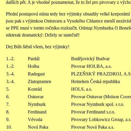
dalších pět. A je vhodné poznamenat, že to žel pro pivovary z vých
Přední postupová místa tedy bez výjimky obsadily velké korporátní
jsou pak s výjimkou Ostravaru a Vysokého Chlumce menší nezávisl
se PPE musí v tomto ročníku rozloučit. Odstup Nymburka či Beneš
nikterak dramatický: Držely se statečně!
Dej Bůh štěstí všem, bez výjimky!
1.-2.
Pardál
Budějovický Budvar
1.-2.
Holba
Pivovar HOLBA, a.s.
3.-4.
Radegast
PLZEŇSKÝ PRAZDROJ, A.S
3.-4.
Zlatopramen
Heineken Česká republika
5.
Konrád
HOLS, a.s.
6.
Ostravar
Pivovar Ostravar (Molson Coors
7.
Nymburk
Pivovar Nymburk spol. s r.o.
8.
Ferdinand
Pivovar Ferdinand s.r.o.
9.
Vévoda
Pivovary Lobkowicz Group, a.s
10.
Nová Paka
Pivovar Nová Paka a.s.