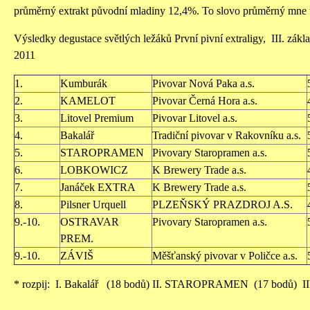
průměrný extrakt původní mladiny 12,4%. To slovo průměrný mne 
Výsledky degustace světlých ležáků První pivní extraligy, III. zákl
2011
1.
Kumburák
Pivovar Nová Paka a.s.
2.
KAMELOT
Pivovar Černá Hora a.s.
3.
Litovel Premium
Pivovar Litovel a.s.
4.
Bakalář
Tradiční pivovar v Rakovníku a.s.
5.
STAROPRAMEN
Pivovary Staropramen a.s.
6.
LOBKOWICZ
K Brewery Trade a.s.
7.
Janáček EXTRA
K Brewery Trade a.s.
8.
Pilsner Urquell
PLZEŇSKÝ PRAZDROJ A.S.
9.-10.
OSTRAVAR
Pivovary Staropramen a.s.
PREM.
9.-10.
ZÁVIŠ
Měšťanský pivovar v Poličce a.s.
* rozpij: I. Bakalář (18 bodů) II. STAROPRAMEN (17 bodů) 