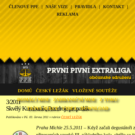
ČLENOVÉ PPE
|
NAŠE VIZE
|
PRAVIDLA
|
KONTAKT
|
REKLAMA
DOMŮ
ČESKÝ LEŽÁK
VLOŽENÉ SOUTĚŽE
DOMÁCÍ MISE
ZAHRANIČNÍ MISE
Z TISKU
3/2011
Skvělý Kumburák, Prazdroje propadák
TAJNÁ SEKCE
VIDEA
DOWNLOAD
Publikováno v Pá. 03. června 2011 v rubrice
ČESKÝ LEŽÁK
Praha Michle 25.5.2011
– Když začali degustátoři 
přinesených vzorků III. základního kola, chtělo se 