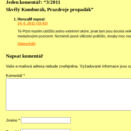
Jeden komentář: “3/2011
Skvělý Kumburák, Prazdroje propadák”
HonzaM
napsal:
24. 6. 2011 (15:42)
Té Plzni myslím ublížilo jedno extrémní skóre, jinak tam jsou docela vel
medailovými pozicemi. Nicméně jasné vítězství potěšílo, dvojky moc n
Odpovědět
Napsat komentář
Vaše e-mailová adresa nebude zveřejněna.
Vyžadované informace jsou 
Komentář
*
Jméno
*