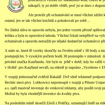
nákupčí, ty jsi dobře věděl, proč jsi se dnes z degus
Ale protože při ochutnávání se musí všichni zdržet
ostatní, jen se tak všichni ksichtili a pokukovali po sobě…
No žádná sláva to opravdu nebyla, jen jeden vzorek přesně splňoval
ležáku a byla to opravdová lahoda. Všichni čekali netrpělivě na vyhlá
ochutnávali a opravdu netoužili po nějaké dodatečné ochutnávce při 
A stalo se, hned tři vzorky skončily na čtvrtém místě s 38 body a m
postupujícím. S vysokým počtem bodů 38 postoupilo v minulosti dá
privátní značka Kauflandu. Ale bylo to ještě v době, kdy ho vařili
v Holbě pro Kaufland nevaří, na etiketě je napsáno „Vyrobeno v E
V rozpiji jednoznačně zvítězil Bakalář. Dvě silně reklamně podpor
šlechtic mezi pivy Lobkowicz nepostoupil v rozpiji a Pilsner Urq
a.s. opět masivně investuje do venkovní reklamy, aby posílil svoj
Možná by byla vhodnější investice do kvality piva.
Na posledním místě skončil Záviš z Poličky, oznamující hrdě na eti