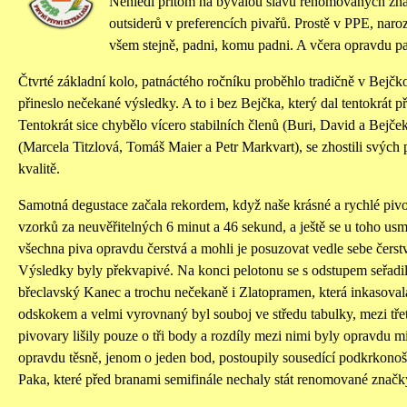
Nehledí přitom na bývalou slávu renomovaných zna
outsiderů v preferencích pivařů. Prostě v PPE, naro
všem stejně, padni, komu padni. A včera opravdu p
Čtvrté základní kolo, patnáctého ročníku proběhlo tradičně v Bejč
přineslo nečekané výsledky. A to i bez Bejčka, který dal tentokrát p
Tentokrát sice chybělo vícero stabilních členů (Buri, David a Bejče
(Marcela Titzlová, Tomáš Maier a Petr Markvart), se zhostili svých 
kvalitě.
Samotná degustace začala rekordem, když naše krásné a rychlé piv
vzorků za neuvěřitelných 6 minut a 46 sekund, a ještě se u toho usm
všechna piva opravdu čerstvá a mohli je posuzovat vedle sebe čerstvě
Výsledky byly překvapivé. Na konci pelotonu se s odstupem seřadil
břeclavský Kanec a trochu nečekaně i Zlatopramen, která inkasova
odskokem a velmi vyrovnaný byl souboj ve středu tabulky, mezi tř
pivovary lišily pouze o tři body a rozdíly mezi nimi byly opravdu m
opravdu těsně, jenom o jeden bod, postoupily sousedící podkrkon
Paka, které před branami semifinále nechaly stát renomované značk