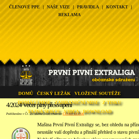
ČLENOVÉ PPE
|
NAŠE VIZE
|
PRAVIDLA
|
KONTAKT
|
REKLAMA
DOMŮ
ČESKÝ LEŽÁK
VLOŽENÉ SOUTĚŽE
DOMÁCÍ MISE
ZAHRANIČNÍ MISE
Z TISKU
4/2024 Večer plný překvapení
TAJNÁ SEKCE
VIDEA
DOWNLOAD
Publikováno v Čt. 25. dubna 2024 v rubrice
ČESKÝ LEŽÁK
Mašina První Pivní Extraligy se, bez ohledu na příz
neustále valí dopředu a přináší přehled o stavu piv