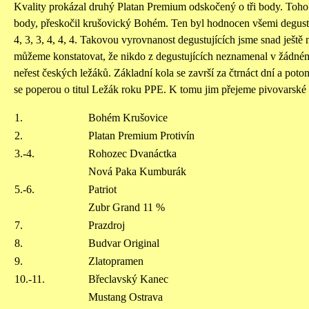
Kvality prokázal druhý Platan Premium odskočený o tři body. Toho z
body, přeskočil krušovický Bohém. Ten byl hodnocen všemi degustá
4, 3, 3, 4, 4, 4. Takovou vyrovnanost degustujících jsme snad ješt
můžeme konstatovat, že nikdo z degustujících neznamenal v žádném
neřest českých ležáků. Základní kola se završí za čtrnáct dní a pot
se poperou o titul Ležák roku PPE. K tomu jim přejeme pivovarské 
1.
Bohém Krušovice
2.
Platan Premium Protivín
3.-4.
Rohozec Dvanáctka
Nová Paka Kumburák
5.-6.
Patriot
Zubr Grand 11 %
7.
Prazdroj
8.
Budvar Original
9.
Zlatopramen
10.-11.
Břeclavský Kanec
Mustang Ostrava