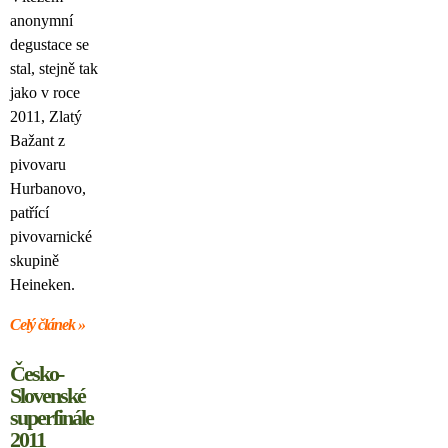
anonymní
degustace se
stal, stejně tak
jako v roce
2011, Zlatý
Bažant z
pivovaru
Hurbanovo,
patřící
pivovarnické
skupině
Heineken.
Celý článek »
Česko-
Slovenské
superfinále
2011