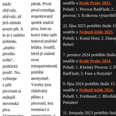
soutěže o
Krále Prahy 2025
.
pilotů. První
takže
Pořadí: 1. Pivovar BadFlash; 2.
pivní extraliga,
ubývaly,
pivovar; 3. Kolkovna výstaviště
respektovaný
ubývaly, až
spolek znalců
jich zůstalo
22. října 2025 proběhlo finále 1
piva, loni na
pouze pět. A
soutěže o
Nejlepší ležák 2025
.
konci roku opět
to je z našeho
Pořadí: 1. Kutná Hora; 2. Zlato
testoval pražské
pohledu,
Rebel!
ležáky. Soutěž,
„pupku
která je známá
pivního
7. prosince 2024 proběhlo finále
svou
světa“,
soutěže o
Krále Prahy 2024
.
transparentností,
prakticky
Pořadí: 1. Kbelský Pivovar; 2. 
probíhá
poušť. No,
BadFlash; 3. Fuze a Horymír!
anonymně.
vybírejte
9. října 2024 proběhlo finále 15
Vzorky jsou
z pěti
soutěže o
Nejlepší ležák 2024
.
získávány
pivovarů ta
Pořadí: 1. Ferdinand; 2. Březňák
přímo z
nejlepší
Primátor!
pivovarů, bez
slovenská
nominací a
piva.
11. listopadu 2023 proběhlo finá
sponzoringu, a
Vyjmenujme