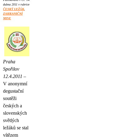
dubna 2011 v rubrice
ČESKÝ LEŽÁK
,
ZAHRANIČNÍ
MISE
Praha
Spořilov
12.4.2011 –
V anonymní
degustační
soutěži
českých a
slovenských
světlých
ležáků se stal
vítězem