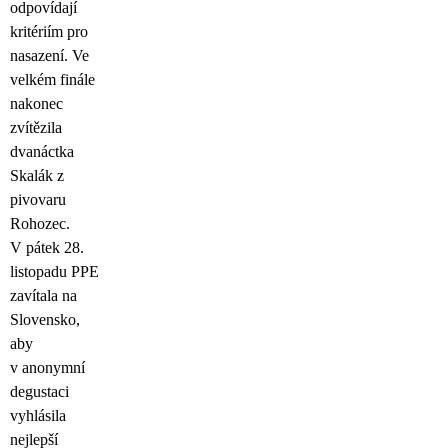
odpovídají
kritériím pro
nasazení. Ve
velkém finále
nakonec
zvítězila
dvanáctka
Skalák z
pivovaru
Rohozec.
V pátek 28.
listopadu PPE
zavítala na
Slovensko,
aby
v anonymní
degustaci
vyhlásila
nejlepší