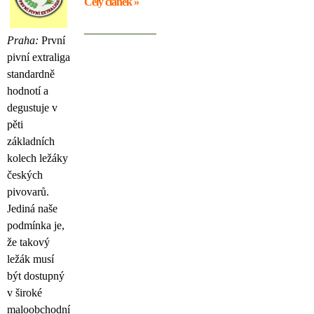
Celý článek »
Praha:
První
pivní extraliga
standardně
hodnotí a
degustuje v
pěti
základních
kolech ležáky
českých
pivovarů.
Jediná naše
podmínka je,
že takový
ležák musí
být dostupný
v široké
maloobchodní