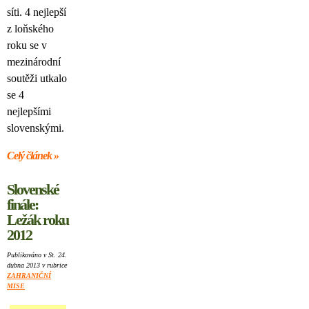
síti. 4 nejlepší
z loňského
roku se v
mezinárodní
soutěži utkalo
se 4
nejlepšími
slovenskými.
Celý článek »
Slovenské
finále:
Ležák roku
2012
Publikováno v St. 24.
dubna 2013 v rubrice
ZAHRANIČNÍ
MISE