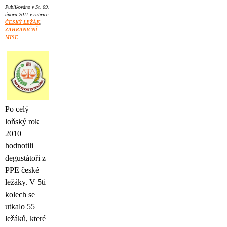
Publikováno v St. 09.
února 2011 v rubrice
ČESKÝ LEŽÁK
,
ZAHRANIČNÍ
MISE
Po celý
loňský rok
2010
hodnotili
degustátoři z
PPE české
ležáky. V 5ti
kolech se
utkalo 55
ležáků, které