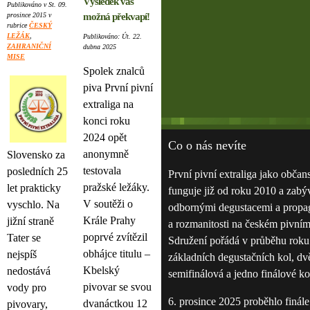
Výsledek vás
Publikováno v St. 09.
prosince 2015 v
možná překvapí!
rubrice
ČESKÝ
LEŽÁK
,
Publikováno: Út. 22.
ZAHRANIČNÍ
dubna 2025
MISE
Spolek znalců
piva První pivní
extraliga na
konci roku
2024 opět
Co o nás nevíte
anonymně
Slovensko za
testovala
posledních 25
První pivní extraliga jako občan
pražské ležáky.
let prakticky
funguje již od roku 2010 a zabý
V soutěži o
vyschlo. Na
odbornými degustacemi a propag
Krále Prahy
jižní straně
a rozmanitosti na českém pivním
poprvé zvítězil
Tater se
Sdružení pořádá v průběhu roku
obhájce titulu –
nejspíš
základních degustačních kol, dv
Kbelský
nedostává
semifinálová a jedno finálové ko
pivovar se svou
vody pro
6. prosince 2025 proběhlo finále
dvanáctkou 12
pivovary,