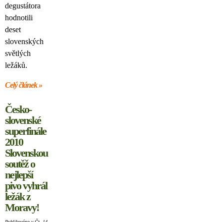
degustátora
hodnotili
deset
slovenských
světlých
ležáků.
Celý článek »
Česko-
slovenské
superfinále
2010
Slovenskou
soutěž o
nejlepší
pivo vyhrál
ležák z
Moravy!
Publikováno v Čt. 14.