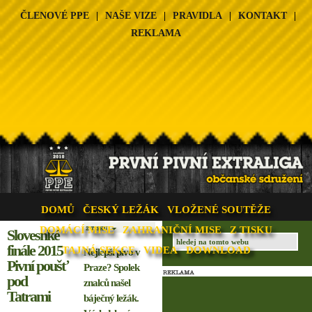
ČLENOVÉ PPE
|
NAŠE VIZE
|
PRAVIDLA
|
KONTAKT
|
REKLAMA
DOMŮ
ČESKÝ LEŽÁK
VLOŽENÉ SOUTĚŽE
DOMÁCÍ MISE
ZAHRANIČNÍ MISE
Z TISKU
Slovesnké
finále 2015
TAJNÁ SEKCE
VIDEA
DOWNLOAD
Nejlepší pivo v
Pivní poušť
Praze? Spolek
pod
znalců našel
Tatrami
báječný ležák.