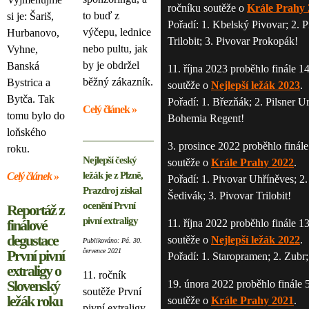
ročníku soutěže o
Krále Prahy 
to buď z
si je: Šariš,
Pořadí: 1. Kbelský Pivovar; 2. 
výčepu, lednice
Hurbanovo,
Trilobit; 3. Pivovar Prokopák!
nebo pultu, jak
Vyhne,
by je obdržel
Banská
11. října 2023 proběhlo finále 1
běžný zákazník.
Bystrica a
soutěže o
Nejlepší ležák 2023
.
Bytča. Tak
Pořadí: 1. Březňák; 2. Pilsner Ur
Celý článek »
tomu bylo do
Bohemia Regent!
loňského
3. prosince 2022 proběhlo finále
roku.
Nejlepší český
soutěže o
Krále Prahy 2022
.
ležák je z Plzně,
Celý článek »
Pořadí: 1. Pivovar Uhříněves; 2.
Prazdroj získal
Šedivák; 3. Pivovar Trilobit!
ocenění První
Reportáž z
pivní extraligy
finálové
11. října 2022 proběhlo finále 1
degustace
soutěže o
Nejlepší ležák 2022
.
Publikováno: Pá. 30.
První pivní
července 2021
Pořadí: 1. Staropramen; 2. Zubr
extraligy o
11. ročník
Slovenský
19. února 2022 proběhlo finále 
soutěže První
ležák roku
soutěže o
Krále Prahy 2021
.
pivní extraligy