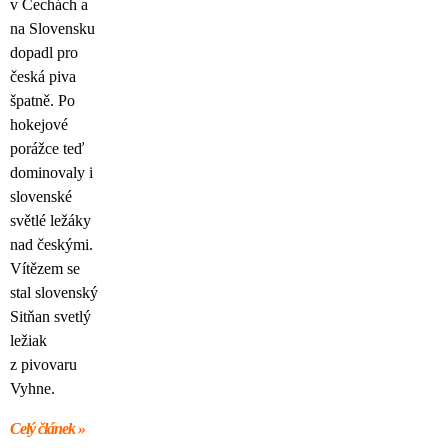
v Čechách a
na Slovensku
dopadl pro
česká piva
špatně. Po
hokejové
porážce teď
dominovaly i
slovenské
světlé ležáky
nad českými.
Vítězem se
stal slovenský
Sitňan svetlý
ležiak
z pivovaru
Vyhne.
Celý článek »