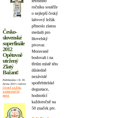
letošního
ročníku soutěže
o nejlepší český
lahvový ležák
přineslo zlatou
Česko-
medaili pro
slovenské
litovelský
superfinále
pivovar.
2012
Moravané
Opětovně
bodovali i na
utržený
třetím místě této
Zlatý
důsledně
Bažant!
nezávislé
Publikováno v St. 05.
spotřebitelské
června 2013 v rubrice
ČESKÝ LEŽÁK
,
degustace,
ZAHRANIČNÍ
hodnotící
MISE
každoročně na
50 značek piv.