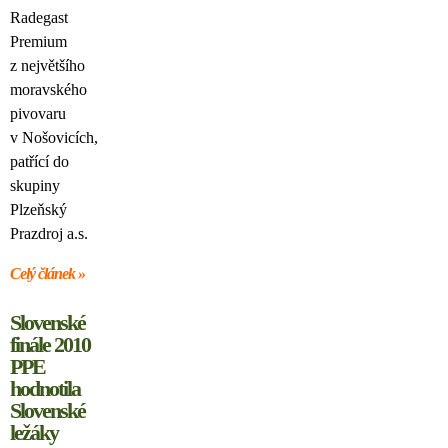
Radegast
Premium
z největšího
moravského
pivovaru
v Nošovicích,
patřící do
skupiny
Plzeňský
Prazdroj a.s.
Celý článek »
Slovenské
finále 2010
PPE
hodnotila
Slovenské
ležáky