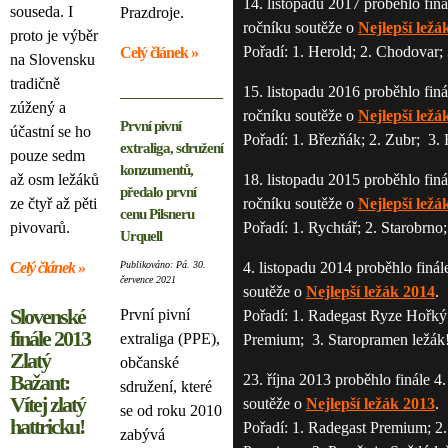
14. listopadu 2017 proběhlo finá
souseda. I
Prazdroje.
ročníku soutěže o
Nejlepší ležá
proto je výběr
Pořadí: 1. Herold; 2. Chodovar;
Celý článek »
na Slovensku
tradičně
15. listopadu 2016 proběhlo finá
zúžený a
ročníku soutěže o
Nejlepší ležá
První pivní
účastní se ho
Pořadí: 1. Březňák; 2. Zubr; 3.
extraliga, sdružení
pouze sedm
konzumentů,
až osm ležáků
18. listopadu 2015 proběhlo finá
předalo první
ze čtyř až pěti
ročníku soutěže o
Nejlepší ležá
cenu Pilsneru
pivovarů.
Pořadí: 1. Rychtář; 2. Starobrno
Urquell
Celý článek »
Publikováno: Pá. 30.
4. listopadu 2014 proběhlo finál
července 2021
soutěže o
Nejlepší ležák 2014
.
Slovenské
První pivní
Pořadí: 1. Radegast Ryze Hořký;
finále 2013
extraliga (PPE),
Premium; 3. Staropramen ležák
Zlatý
občanské
Bažant:
23. října 2013 proběhlo finále 4
sdružení, které
Vítej zlatý
soutěže o
Nejlepší ležák 2013
.
se od roku 2010
hattricku!
Pořadí: 1. Radegast Premium; 2
zabývá