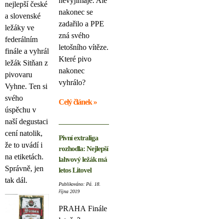
nevyjímaje. Ale
nejlepší české
nakonec se
a slovenské
zadařilo a PPE
ležáky ve
zná svého
federálním
letošního vítěze.
finále a vyhrál
Které pivo
ležák Sitňan z
nakonec
pivovaru
vyhrálo?
Vyhne. Ten si
svého
Celý článek »
úspěchu v
naší degustaci
cení natolik,
Pivní extraliga
že to uvádí i
rozhodla: Nejlepší
na etiketách.
lahvový ležák má
Správně, jen
letos Litovel
tak dál.
Publikováno: Pá. 18.
října 2019
PRAHA
Finále