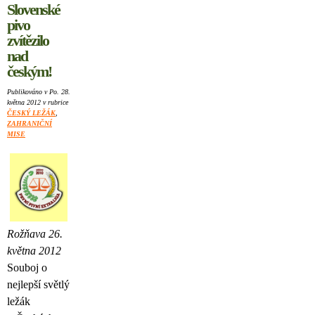
Slovenské
pivo
zvítězilo
nad
českým!
Publikováno v Po. 28.
května 2012 v rubrice
ČESKÝ LEŽÁK
,
ZAHRANIČNÍ
MISE
Rožňava 26.
května 2012
Souboj o
nejlepší světlý
ležák