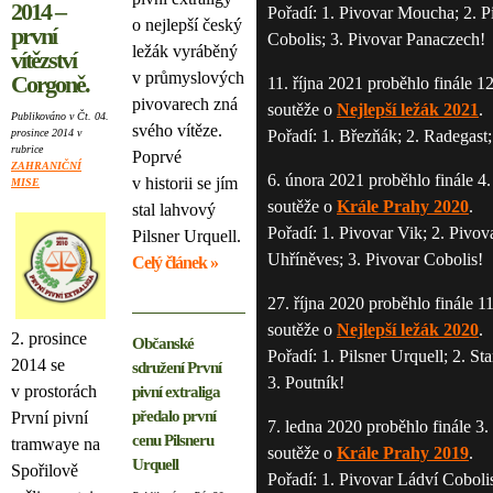
2014 –
Pořadí: 1. Pivovar Moucha; 2. P
o nejlepší český
první
Cobolis; 3. Pivovar Panaczech!
ležák vyráběný
vítězství
v průmyslových
Corgoně.
11. října 2021 proběhlo finále 1
pivovarech zná
soutěže o
Nejlepší ležák 2021
.
Publikováno v Čt. 04.
svého vítěze.
prosince 2014 v
Pořadí: 1. Březňák; 2. Radegast;
rubrice
Poprvé
ZAHRANIČNÍ
6. února 2021 proběhlo finále 4.
v historii se jím
MISE
soutěže o
Krále Prahy 2020
.
stal lahvový
Pořadí: 1. Pivovar Vik; 2. Pivov
Pilsner Urquell.
Uhříněves; 3. Pivovar Cobolis!
Celý článek »
27. října 2020 proběhlo finále 1
soutěže o
Nejlepší ležák 2020
.
2. prosince
Občanské
Pořadí: 1. Pilsner Urquell; 2. S
2014 se
sdružení První
3. Poutník!
v prostorách
pivní extraliga
předalo první
První pivní
7. ledna 2020 proběhlo finále 3.
cenu Pilsneru
tramwaye na
soutěže o
Krále Prahy 2019
.
Urquell
Spořilově
Pořadí: 1. Pivovar Ládví Cobolis