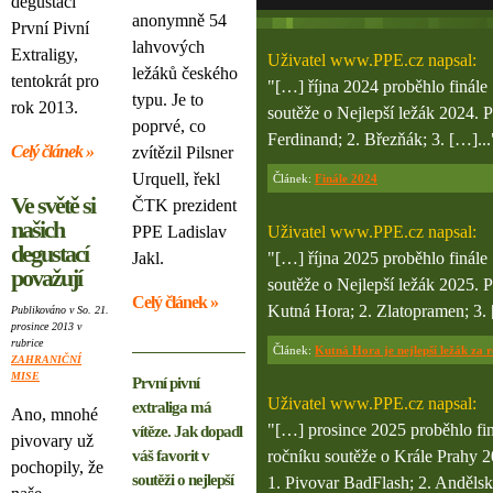
degustaci
anonymně 54
První Pivní
lahvových
Extraligy,
Uživatel
www.PPE.cz
napsal:
ležáků českého
tentokrát pro
"[…] října 2024 proběhlo finále
typu. Je to
rok 2013.
soutěže o Nejlepší ležák 2024. P
poprvé, co
Ferdinand; 2. Březňák; 3. […]...
Celý článek »
zvítězil Pilsner
Urquell, řekl
Článek:
Finále 2024
Ve světě si
ČTK prezident
našich
PPE Ladislav
Uživatel
www.PPE.cz
napsal:
degustací
Jakl.
"[…] října 2025 proběhlo finále
považují
soutěže o Nejlepší ležák 2025. P
Celý článek »
Kutná Hora; 2. Zlatopramen; 3. 
Publikováno v So. 21.
prosince 2013 v
rubrice
Článek:
Kutná Hora je nejlepší ležák za 
ZAHRANIČNÍ
MISE
První pivní
Uživatel
www.PPE.cz
napsal:
extraliga má
Ano, mnohé
"[…] prosince 2025 proběhlo fin
vítěze. Jak dopadl
pivovary už
váš favorit v
ročníku soutěže o Krále Prahy 2
pochopily, že
soutěži o nejlepší
1. Pivovar BadFlash; 2. Andělsk