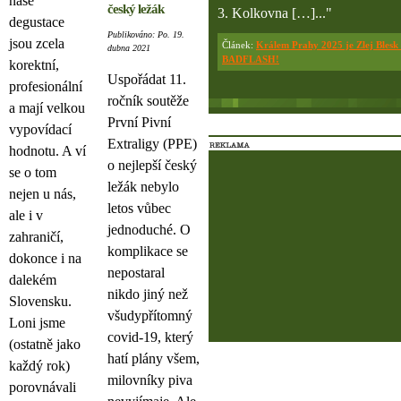
naše
český ležák
3. Kolkovna […]..."
degustace
Publikováno: Po. 19.
jsou zcela
Článek:
Králem Prahy 2025 je Zlej Blesk
dubna 2021
BADFLASH!
korektní,
Uspořádat 11.
profesionální
ročník soutěže
a mají velkou
První Pivní
vypovídací
Extraligy (PPE)
hodnotu. A ví
o nejlepší český
se o tom
ležák nebylo
nejen u nás,
letos vůbec
ale i v
jednoduché. O
zahraničí,
komplikace se
dokonce i na
nepostaral
dalekém
nikdo jiný než
Slovensku.
všudypřítomný
Loni jsme
covid-19, který
(ostatně jako
hatí plány všem,
každý rok)
milovníky piva
porovnávali