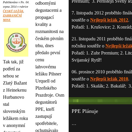
Premium; 3. Pernštejn Světlý le
Publikováno v Po. 04.
odbornými
srpna 2014 v rubrice
degustacemi a
ČESKÝ LEŽÁK
,
7. listopadu 2012 proběhlo finál
ZAHRANIČNÍ
propagací
soutěže o
Nejlepší ležák 2012
.
MISE
kvality a
Pořadí: 1. Krušovice; 2. Konrád;
rozmanitosti na
českém pivním
21. listopadu 2011 proběhlo finá
trhu, dnes
ročníku soutěže o
Nejlepší ležá
předalo první
Pořadí: 1. Zubr Premium; 2. Lit
cenu
Svijanský Rytíř!
Tak tak, již
lahvovému
potřetí za
06. prosince 2010 proběhlo finál
ležáku Pilsner
sebou se
soutěže o
Nejlepší ležák 2010
.
Urquell od
Zlatý Bažant
Pořadí: 1. Skalák; 2. Bakalář; 3
Plzeňského
z Heinekenu
Prazdroje. Osm
Hurbanovo
degustátorů
stal
PPE, kteří
PPE Plánuje
slovenským
zastupují
ležákem roku
spotřebitele,
…
v anonymní
ochutnávalo