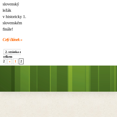
slovenský
ležák
v historicky 1.
slovenském
finále!
Celý článek »
2. stránka z
celkem
2
«
1
2