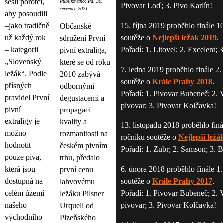
sešli porotci,
Publikováno: Pá. 30.
Pivovar Loď; 3. Pivo Karlín!
července 2021
aby posoudili
–jako tradičně
15. října 2019 proběhlo finále 1
Občanské
už každý rok
soutěže o
Nejlepší ležák 2019
.
sdružení První
– kategorii
Pořadí: 1. Litovel; 2. Excelent; 
pivní extraliga,
„Slovenský
které se od roku
7. ledna 2019 proběhlo finále 2.
ležák“. Podle
2010 zabývá
soutěže o
Krále Prahy 2018
.
přísných
odbornými
Pořadí: 1. Pivovar Bubeneč; 2.
pravidel První
degustacemi a
pivovar; 3. Pivovar Kolčavka!
pivní
propagací
extraligy je
kvality a
13. listopadu 2018 proběhlo finá
možno
rozmanitosti na
ročníku soutěže o
Nejlepší ležá
hodnotit
českém pivním
Pořadí: 1. Zubr; 2. Samson; 3. 
pouze piva,
trhu, předalo
která jsou
6. února 2018 proběhlo finále 1.
první cenu
dostupná na
soutěže o
Krále Prahy 2017
.
lahvovému
celém území
Pořadí: 1. Pivovar Bubeneč; 2.
ležáku Pilsner
našeho
pivovar; 3. Pivovar Kolčavka!
Urquell od
východního
Plzeňského