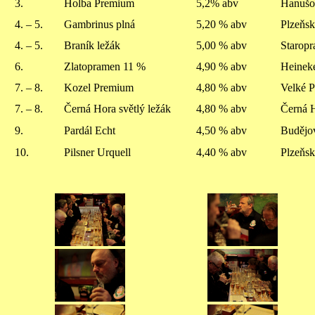
3.
Holba Premium
5,2% abv
Hanušo
4. – 5.
Gambrinus plná
5,20 % abv
Plzeňsk
4. – 5.
Braník ležák
5,00 % abv
Starop
6.
Zlatopramen 11 %
4,90 % abv
Heinek
7. – 8.
Kozel Premium
4,80 % abv
Velké P
7. – 8.
Černá Hora světlý ležák
4,80 % abv
Černá 
9.
Pardál Echt
4,50 % abv
Budějo
10.
Pilsner Urquell
4,40 % abv
Plzeňsk