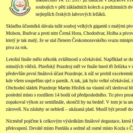
soubojích v pěti základních kolech a podzimních dvo
nejlepších českých lahvových ležáků.
Skladba účastníků dávala tušit souboj velkých gigantů s malými pi
Molson, Budvar a proti nim Černá Hora, Chododvar, Holba a pivov
který je tak malý, že se stal členem Českomoravského svazu minipi
piva za rok.
Letošní finále mělo několik zvláštností a očekávání. Například se d
minulých vítězů. Plzeňský Prazdroj měl ve finále hned tři želízka v
především první finálová účast Prazdroje, k níž se probil excelent
kde všem soupeřům ujel o parník. A tak, jak bylo velké očekávání, 
Obchodní sládek Prazdroje Martin Hložek na vlastní oči sledoval 
poslední místo s rozdílem 14 bodů od předposledního. To pivo pros
zopakoval výkon ze semifinále, skončil by na bedně. V tom je ta a
zároveň. Na zásluhy se nehledí – ukázaná platí. Musíš být prostě do
Nicméně pojďme k celkovým výsledkům finálové degustace, která b
překvapení. Deváté místo Pardála a sedmé až osmé místo Kozla s Č