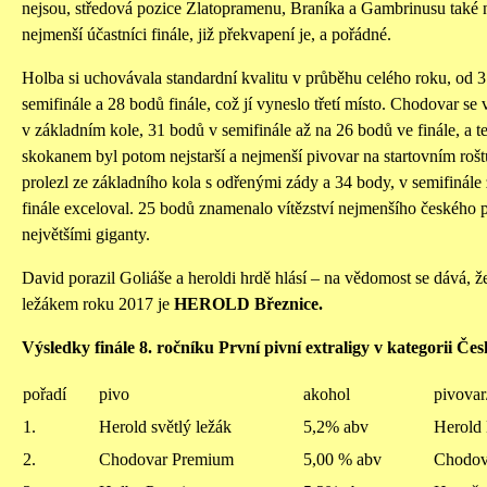
nejsou, středová pozice Zlatopramenu, Braníka a Gambrinusu také ne
nejmenší účastníci finále, již překvapení je, a pořádné.
Holba si uchovávala standardní kvalitu v průběhu celého roku, od 
semifinále a 28 bodů finále, což jí vyneslo třetí místo. Chodovar s
v základním kole, 31 bodů v semifinále až na 26 bodů ve finále, a 
skokanem byl potom nejstarší a nejmenší pivovar na startovním rošt
prolezl ze základního kola s odřenými zády a 34 body, v semifinál
finále exceloval. 25 bodů znamenalo vítězství nejmenšího českého
největšími giganty.
David porazil Goliáše a heroldi hrdě hlásí – na vědomost se dává,
ležákem roku 2017 je
HEROLD Březnice.
Výsledky finále 8. ročníku První pivní extraligy v kategorii Čes
pořadí
pivo
akohol
pivovar
1.
Herold světlý ležák
5,2% abv
Herold 
2.
Chodovar Premium
5,00 % abv
Chodov