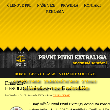
ČLENOVÉ PPE
|
NAŠE VIZE
|
PRAVIDLA
|
KONTAKT
|
REKLAMA
DOMŮ
ČESKÝ LEŽÁK
VLOŽENÉ SOUTĚŽE
DOMÁCÍ MISE
ZAHRANIČNÍ MISE
Z TISKU
Finále 2017
HEROLD ohlásil vítězství Davidů nad Goliáši
TAJNÁ SEKCE
VIDEA
DOWNLOAD
Publikováno v Čt. 16. listopadu 2017 v rubrice
ČESKÝ LEŽÁK
Osmý ročník První Pivní Extraligy dospěl na konečno
uskutečnilo 14. 11. 2017 již tradičně v Bejčkově Pr