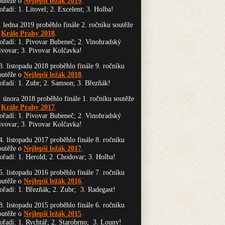
outěže o
Nejlepší ležák 2019
.
ořadí: 1. Litovel; 2. Excelent; 3. Holba!
. ledna 2019 proběhlo finále 2. ročníku soutěže
o
Krále Prahy 2018
.
ořadí: 1. Pivovar Bubeneč; 2. Vinohradský
ivovar; 3. Pivovar Kolčavka!
3. listopadu 2018 proběhlo finále 9. ročníku
outěže o
Nejlepší ležák 2018
.
ořadí: 1. Zubr; 2. Samson; 3. Březňák!
. února 2018 proběhlo finále 1. ročníku soutěže
o
Krále Prahy 2017
.
ořadí: 1. Pivovar Bubeneč; 2. Vinohradský
ivovar; 3. Pivovar Kolčavka!
4. listopadu 2017 proběhlo finále 8. ročníku
outěže o
Nejlepší ležák 2017
.
ořadí: 1. Herold; 2. Chodovar; 3. Holba!
5. listopadu 2016 proběhlo finále 7. ročníku
outěže o
Nejlepší ležák 2016
.
ořadí: 1. Březňák; 2. Zubr; 3. Radegast!
8. listopadu 2015 proběhlo finále 6. ročníku
outěže o
Nejlepší ležák 2015
.
ořadí: 1. Rychtář; 2. Starobrno; 3. Louny!