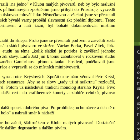
razili „na jedno“ v Klubu malých pivovarů, neb by bylo neslušné
 s půlhodinovým zpožděním jsme přibyli do Prazdroje, vyzvedli
 tiskovou mluvčí Jitku Němečkovou a všichni jsme se přesunuli
rách bývalé varny proběhl slavnostní akt předání diplomu. Tento
brinusem a naší žízní, byl bohatě dokumentován místním
ialit do sklepa. Proto jsme se přesunuli pod zem a zasvětili zcela
ám sládci pivovaru ve složení Václav Berka, Pavel Zítek, Jirka
 etudu na téma „kolik sládků je potřeba k zavěšení jednoho
C
o zdi slávy. Láďa Jakl jim k tomu zabubnoval v rockovém studiu
vaného Gambrinusu přímo z tanku. Posíleni, poděkovali jsme
P
práce a vypravili se do místních minipivovarů.
f
d
y syna a otce Krýslových. Zpočátku se nám věnoval Petr Krýsl,
n
ch restaurace. Aby se se slovy „tady už si neškrtnu“ rozloučil,
p
l. Potom už následoval tradiční monolog staršího Krýsla. Pivo
s
 další cestu do craftbeerové komety a zlobiče celníků, pivovar
6
s
a další spousta dobrého piva. Po prohlídce, ochutnávce a debatě o
P
t bolo“ a nabrali směr k nádraží.
p
me ho začali, šláftruňkem v Klubu malých pivovarů. Dostatečně
2
tříc dalším degustacím a dalším pivům.
s
P
R