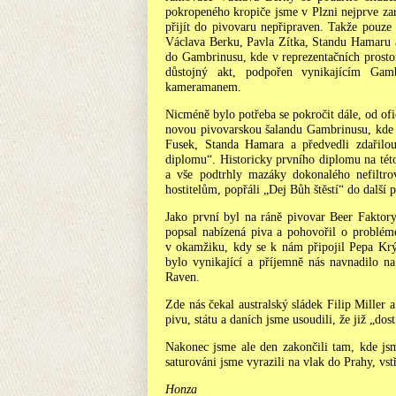
pokropeného kropiče jsme v Plzni nejprve za
přijít do pivovaru nepřipraven. Takže pouze
Václava Berku, Pavla Zítka, Standu Hamaru a
do Gambrinusu, kde v reprezentačních prosto
důstojný akt, podpořen vynikajícím Gam
kameramanem.
Nicméně bylo potřeba se pokročit dále, od ofic
novou pivovarskou šalandu Gambrinusu, kde n
Fusek, Standa Hamara a předvedli zdařilou
diplomu“. Historicky prvního diplomu na tét
a vše podtrhly mazáky dokonalého nefiltro
hostitelům, popřáli „Dej Bůh štěstí“ do další 
Jako první byl na ráně pivovar Beer Faktor
popsal nabízená piva a pohovořil o probléme
v okamžiku, kdy se k nám připojil Pepa Krýs
bylo vynikající a příjemně nás navnadilo na
Raven.
Zde nás čekal australský sládek Filip Miller 
pivu, státu a daních jsme usoudili, že již „dos
Nakonec jsme ale den zakončili tam, kde js
saturováni jsme vyrazili na vlak do Prahy, vs
Honza