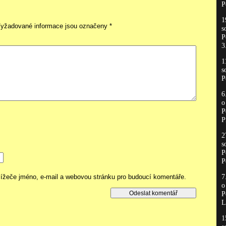
P
1
yžadované informace jsou označeny
*
s
P
3
1
s
P
6
P
P
2
s
P
P
hlížeče jméno, e-mail a webovou stránku pro budoucí komentáře.
7
P
L
1