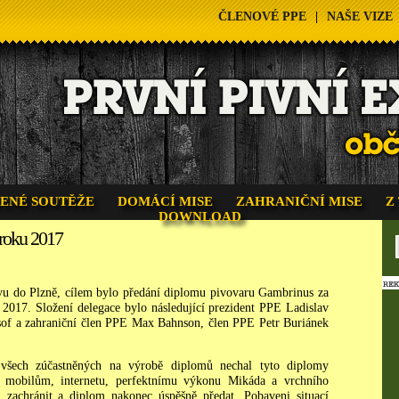
ČLENOVÉ PPE
|
NAŠE VIZE
ENÉ SOUTĚŽE
DOMÁCÍ MISE
ZAHRANIČNÍ MISE
Z
DOWNLOAD
 roku 2017
vu do Plzně, cílem bylo předání diplomu pivovaru Gambrinus za
 2017. Složení delegace bylo následující prezident PPE Ladislav
losof a zahraniční člen PPE Max Bahnson, člen PPE Petr Buriánek
 všech zúčastněných na výrobě diplomů nechal tyto diplomy
y mobilům, internetu, perfektnímu výkonu Mikáda a vrchního
 zachránit a diplom nakonec úspěšně předat. Pobaveni situací