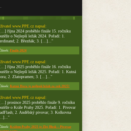
…
živatel
www.PPE.cz
napsal:
[…] října 2024 proběhlo finále 15. ročníku
outěže o Nejlepší ležák 2024. Pořadí: 1.
erdinand; 2. Březňák; 3. […]..."
Článek:
Finále 2024
živatel
www.PPE.cz
napsal:
[…] října 2025 proběhlo finále 16. ročníku
outěže o Nejlepší ležák 2025. Pořadí: 1. Kutná
ora; 2. Zlatopramen; 3. […]..."
Článek:
Kutná Hora je nejlepší ležák za rok 2025!
živatel
www.PPE.cz
napsal:
[…] prosince 2025 proběhlo finále 9. ročníku
outěže o Krále Prahy 2025. Pořadí: 1. Pivovar
adFlash; 2. Andělský pivovar; 3. Kolkovna
…]..."
Článek:
Králem Prahy 2025 je Zlej Blesk – Pivovar