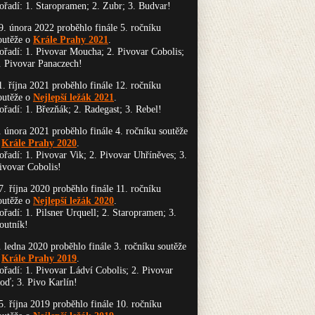
ořadí: 1. Staropramen; 2. Zubr; 3. Budvar!
9. února 2022 proběhlo finále 5. ročníku
outěže o
Krále Prahy 2021
.
ořadí: 1. Pivovar Moucha; 2. Pivovar Cobolis;
. Pivovar Panaczech!
1. října 2021 proběhlo finále 12. ročníku
outěže o
Nejlepší ležák 2021
.
ořadí: 1. Březňák; 2. Radegast; 3. Rebel!
. února 2021 proběhlo finále 4. ročníku soutěže
o
Krále Prahy 2020
.
ořadí: 1. Pivovar Vik; 2. Pivovar Uhříněves; 3.
ivovar Cobolis!
7. října 2020 proběhlo finále 11. ročníku
outěže o
Nejlepší ležák 2020
.
ořadí: 1. Pilsner Urquell; 2. Staropramen; 3.
outník!
. ledna 2020 proběhlo finále 3. ročníku soutěže
o
Krále Prahy 2019
.
ořadí: 1. Pivovar Ládví Cobolis; 2. Pivovar
oď; 3. Pivo Karlín!
5. října 2019 proběhlo finále 10. ročníku