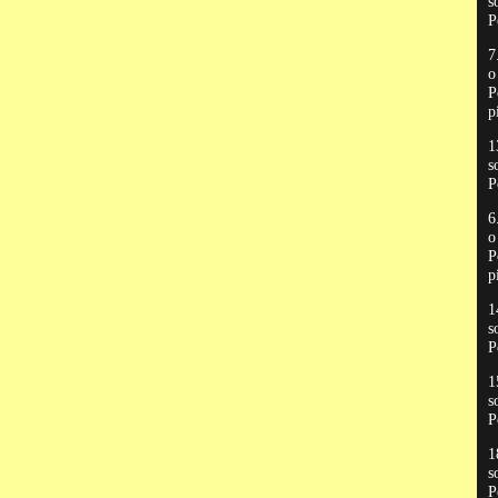
s
P
7
P
p
1
s
P
6
P
p
1
s
P
1
s
P
1
s
P