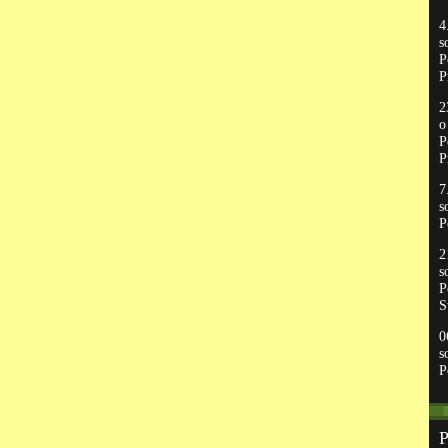
4
s
P
P
2
P
P
7
s
P
2
s
P
S
0
s
P
P