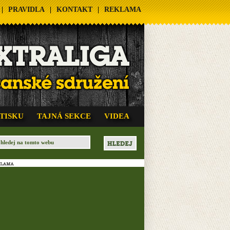
|
PRAVIDLA
|
KONTAKT
|
REKLAMA
 TISKU
TAJNÁ SEKCE
VIDEA