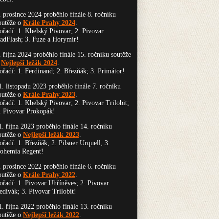
. prosince 2024 proběhlo finále 8. ročníku
outěže o
Krále Prahy 2024
.
ořadí: 1. Kbelský Pivovar; 2. Pivovar
adFlash; 3. Fuze a Horymír!
. října 2024 proběhlo finále 15. ročníku soutěže
o
Nejlepší ležák 2024
.
ořadí: 1. Ferdinand; 2. Březňák; 3. Primátor!
1. listopadu 2023 proběhlo finále 7. ročníku
outěže o
Krále Prahy 2023
.
ořadí: 1. Kbelský Pivovar; 2. Pivovar Trilobit;
. Pivovar Prokopák!
1. října 2023 proběhlo finále 14. ročníku
outěže o
Nejlepší ležák 2023
.
ořadí: 1. Březňák; 2. Pilsner Urquell; 3.
ohemia Regent!
. prosince 2022 proběhlo finále 6. ročníku
outěže o
Krále Prahy 2022
.
ořadí: 1. Pivovar Uhříněves; 2. Pivovar
edivák; 3. Pivovar Trilobit!
1. října 2022 proběhlo finále 13. ročníku
outěže o
Nejlepší ležák 2022
.