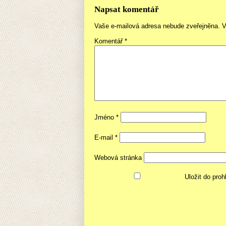
Napsat komentář
Vaše e-mailová adresa nebude zveřejněna.
V
Komentář
*
Jméno
*
E-mail
*
Webová stránka
Uložit do pro