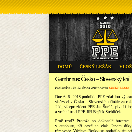
DOMŮ
ČESKÝ LEŽÁK
VLOŽ
Gambrinus: Česko – Slovenský král
Publikováno v Út. 12. června 2018 v rubrice
ČESKÝ LEŽÁK
Dne 6. 6. 2018 podnikla PPE zdařilou výpra
vítězství v Česko – Slovenském finále za rok
Jakl, víceprezident PPE Jan Šuráň, pivní fi
a vrchní trotl PPE Jiří Bejček Stehlíček.
Proč trotl? Protože po dokonalé buzeraci
v autobusu, při cestě na vlak. Jenom dík
rámovače Václava Berky se podařilo situaci