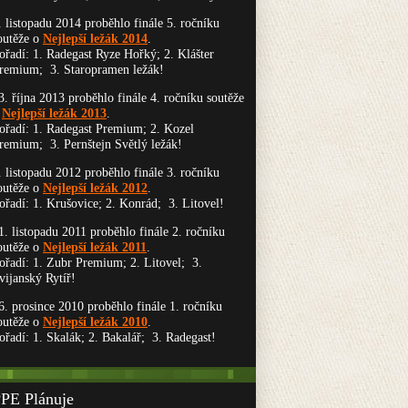
. listopadu 2014 proběhlo finále 5. ročníku
outěže o
Nejlepší ležák 2014
.
ořadí: 1. Radegast Ryze Hořký; 2. Klášter
remium; 3. Staropramen ležák!
3. října 2013 proběhlo finále 4. ročníku soutěže
o
Nejlepší ležák 2013
.
ořadí: 1. Radegast Premium; 2. Kozel
remium; 3. Pernštejn Světlý ležák!
. listopadu 2012 proběhlo finále 3. ročníku
outěže o
Nejlepší ležák 2012
.
ořadí: 1. Krušovice; 2. Konrád; 3. Litovel!
1. listopadu 2011 proběhlo finále 2. ročníku
outěže o
Nejlepší ležák 2011
.
ořadí: 1. Zubr Premium; 2. Litovel; 3.
vijanský Rytíř!
6. prosince 2010 proběhlo finále 1. ročníku
outěže o
Nejlepší ležák 2010
.
ořadí: 1. Skalák; 2. Bakalář; 3. Radegast!
PE Plánuje