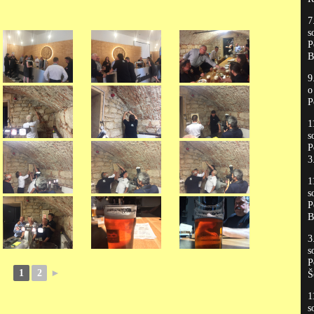
7
s
P
B
9
P
1
s
P
3
1
s
P
B
3
s
P
1
2
►
Š
1
s