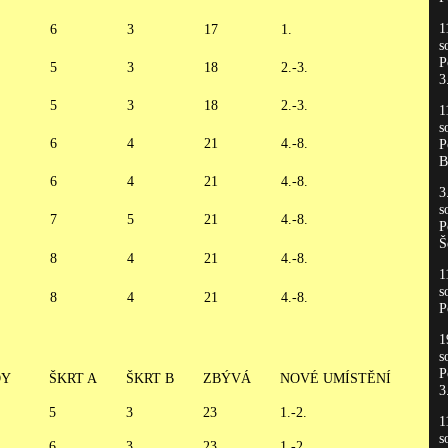
1
6
3
17
1.
s
P
5
3
18
2.-3.
3
5
3
18
2.-3.
1
s
6
4
21
4.-8.
P
B
6
4
21
4.-8.
3
s
7
5
21
4.-8.
P
Š
8
4
21
4.-8.
1
s
8
4
21
4.-8.
P
1
s
P
DY
ŠKRT A
ŠKRT B
ZBÝVÁ
NOVÉ UMÍSTĚNÍ
3
5
3
23
1.-2.
1
s
6
3
23
1.-2.