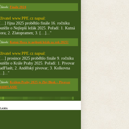
Článek:
Finále 2024
živatel
www.PPE.cz
napsal:
[…] října 2025 proběhlo finále 16. ročníku
outěže o Nejlepší ležák 2025. Pořadí: 1. Kutná
ora; 2. Zlatopramen; 3. […]..."
Článek:
Kutná Hora je nejlepší ležák za rok 2025!
živatel
www.PPE.cz
napsal:
[…] prosince 2025 proběhlo finále 9. ročníku
outěže o Krále Prahy 2025. Pořadí: 1. Pivovar
adFlash; 2. Andělský pivovar; 3. Kolkovna
…]..."
Článek:
Králem Prahy 2025 je Zlej Blesk – Pivovar
BADFLASH!