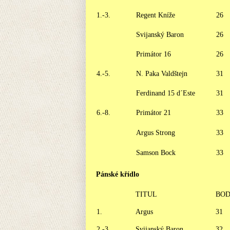
1.-3.
Regent Kníže
26
Svijanský Baron
26
Primátor 16
26
4.-5.
N. Paka Valdštejn
31
Ferdinand 15 d´Este
31
6.-8.
Primátor 21
33
Argus Strong
33
Samson Bock
33
Pánské křídlo
TITUL
BO
1.
Argus
31
2.-3.
Svijanský Baron
32