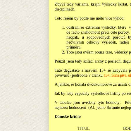
Zbývá tedy varianta, krajní výsledky škrtat
disciplínách.
Toto řešení by podle mě mělo více výhod:
odstraní se extrémní výsledky, které 
de facto znehodnotit práci celé poroty.
naopak, u zodpovědných porotců b
neovlivnili celkový výsledek, radě
průměru.
Toto jsou ovšem pouze teze, vědecký p
Použil jsem tedy sčítací archy z poslední de
Tato degustace s názvem 15+ se zabývala 
pivovarů (podrobně v článku
15+: Silná piva, si
A jelikož se konala dvoukomorově za účasti d
Jak by tedy vypadaly výsledkové listiny po se
V tabulce jsou uvedeny tyto hodnoty: Půvo
nejhorší hodnocení (A), jedno škrtnuté nejle
Dámské křídlo
TITUL
BO