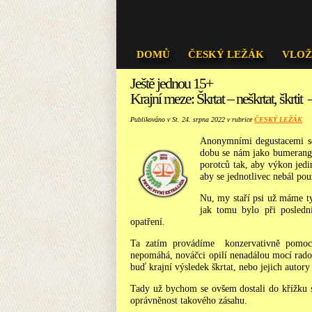
DOMŮ
ČESKÝ LEŽÁK
VLOŽ
Ještě jednou 15+
Krajní meze: Škrtat – neškrtat, škrtit –
Publikováno v St. 24. srpna 2022 v rubrice
ČESKÝ LEŽÁK
Anonymními degustacemi se 
dobu se nám jako bumerang v
porotců tak, aby výkon jedin
aby se jednotlivec nebál pou
Nu, my staří psi už máme ty
jak tomu bylo při posledn
opatření.
Ta zatím provádíme konzervativně pomocí 
nepomáhá, nováčci opilí nenadálou mocí radost
buď krajní výsledek škrtat, nebo jejich autory
Tady už bychom se ovšem dostali do křížku 
oprávněnost takového zásahu.