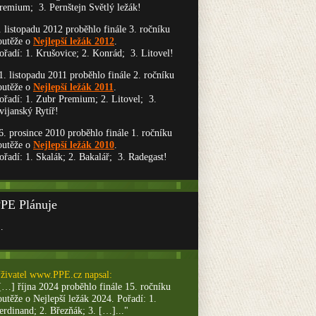
remium; 3. Pernštejn Světlý ležák!
. listopadu 2012 proběhlo finále 3. ročníku
outěže o
Nejlepší ležák 2012
.
ořadí: 1. Krušovice; 2. Konrád; 3. Litovel!
1. listopadu 2011 proběhlo finále 2. ročníku
outěže o
Nejlepší ležák 2011
.
ořadí: 1. Zubr Premium; 2. Litovel; 3.
vijanský Rytíř!
6. prosince 2010 proběhlo finále 1. ročníku
outěže o
Nejlepší ležák 2010
.
ořadí: 1. Skalák; 2. Bakalář; 3. Radegast!
PE Plánuje
…
živatel
www.PPE.cz
napsal:
[…] října 2024 proběhlo finále 15. ročníku
outěže o Nejlepší ležák 2024. Pořadí: 1.
erdinand; 2. Březňák; 3. […]..."