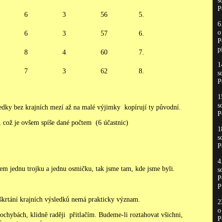
s
P
6
3
56
5.
6
6
3
57
6.
P
p
8
4
60
7.
1
7
3
62
8.
s
P
1
s
ledky bez krajních mezí až na malé výjimky kopírují ty původní.
P
, což je ovšem spíše dané počtem (6 účastnic)
1
s
P
4
em jednu trojku a jednu osmičku, tak jsme tam, kde jsme byli.
s
P
P
škrtání krajních výsledků nemá prakticky význam.
2
pochybách, klidně raději přitlačím. Budeme-li roztahovat všichni,
P