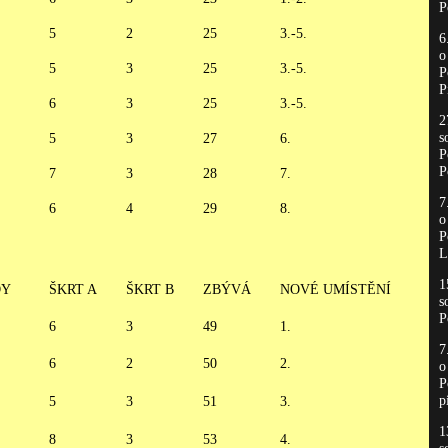
P
5
2
25
3.-5.
6
5
3
25
3.-5.
P
P
6
3
25
3.-5.
2
s
5
3
27
6.
P
P
7
3
28
7.
7
6
4
29
8.
P
L
1
DY
ŠKRT A
ŠKRT B
ZBÝVÁ
NOVÉ UMÍSTĚNÍ
s
P
6
3
49
1.
7
6
2
50
2.
P
p
5
3
51
3.
1
8
3
53
4.