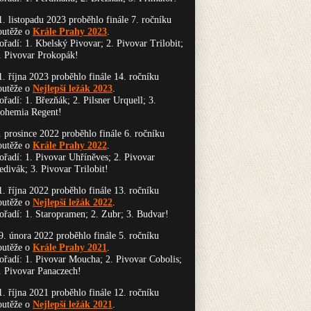
1. listopadu 2023 proběhlo finále 7. ročníku
outěže o
Krále Prahy 2023
.
ořadí: 1. Kbelský Pivovar; 2. Pivovar Trilobit;
. Pivovar Prokopák!
1. října 2023 proběhlo finále 14. ročníku
outěže o
Nejlepší ležák 2023
.
ořadí: 1. Březňák; 2. Pilsner Urquell; 3.
ohemia Regent!
. prosince 2022 proběhlo finále 6. ročníku
outěže o
Krále Prahy 2022
.
ořadí: 1. Pivovar Uhříněves; 2. Pivovar
edivák; 3. Pivovar Trilobit!
1. října 2022 proběhlo finále 13. ročníku
outěže o
Nejlepší ležák 2022
.
ořadí: 1. Staropramen; 2. Zubr; 3. Budvar!
9. února 2022 proběhlo finále 5. ročníku
outěže o
Krále Prahy 2021
.
ořadí: 1. Pivovar Moucha; 2. Pivovar Cobolis;
. Pivovar Panaczech!
1. října 2021 proběhlo finále 12. ročníku
outěže o
Nejlepší ležák 2021
.