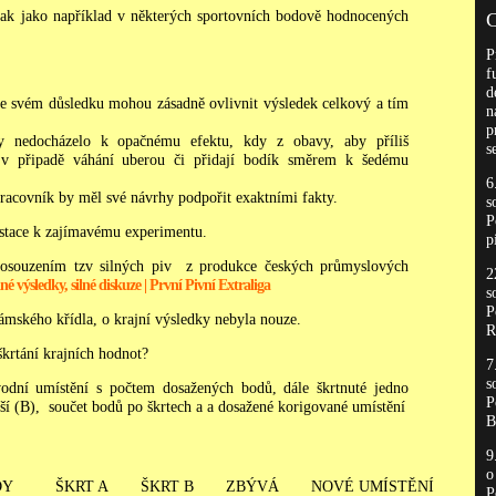
, tak jako například v některých sportovních bodově hodnocených
C
P
f
d
ve svém důsledku mohou zásadně ovlivnit výsledek celkový a tím
n
p
y nedocházelo k opačnému efektu, kdy z obavy, aby příliš
s
ji v připadě váhání uberou či přidají bodík směrem k šedému
6
racovník by měl své návrhy podpořit exaktními fakty.
s
P
gustace k zajímavému experimentu.
p
posouzením tzv silných piv z produkce českých průmyslových
2
lné výsledky, silné diskuze | První Pivní Extraliga
s
P
ámského křídla, o krajní výsledky nebyla nouze.
R
škrtání krajních hodnot?
7
s
dní umístění s počtem dosažených bodů, dále škrtnuté jedno
P
pší (B), součet bodů po škrtech a a dosažené korigované umístění
B
9
DY
ŠKRT A
ŠKRT B
ZBÝVÁ
NOVÉ UMÍSTĚNÍ
P