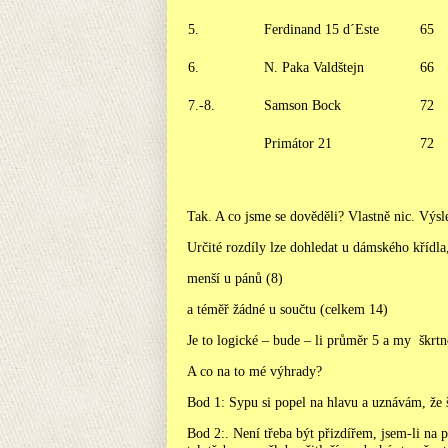
5.
Ferdinand 15 d´Este
65
6.
N. Paka Valdštejn
66
7.-8.
Samson Bock
72
Primátor 21
72
Tak. A co jsme se dověděli? Vlastně nic. Výs
Určité rozdíly lze dohledat u dámského křídla
menší u pánů (8)
a téměř žádné u součtu (celkem 14)
Je to logické – bude – li průměr 5 a my škrtn
A co na to mé výhrady?
Bod 1: Sypu si popel na hlavu a uznávám, že 
Bod 2:. Není třeba být přizdířem, jsem-li na 