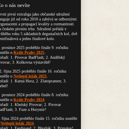
o o nás nevíte
rvní pivní extraliga jako občanské sdružení
unguje již od roku 2010 a zabývá se odbornými
egustacemi a propagací kvality a rozmanitosti
a českém pivním trhu. Sdružení pořádá v
růběhu roku 5 základních degustačních kol, dvě
emifinálová a jedno finálové kolo.
. prosince 2025 proběhlo finále 9. ročníku
outěže o
Krále Prahy 2025
.
ořadí: 1. Pivovar BadFlash; 2. Andělský
ivovar; 3. Kolkovna výstaviště!
2. října 2025 proběhlo finále 16. ročníku
outěže o
Nejlepší ležák 2025
.
ořadí: 1. Kutná Hora; 2. Zlatopramen; 3.
ebel!
. prosince 2024 proběhlo finále 8. ročníku
outěže o
Krále Prahy 2024
.
ořadí: 1. Kbelský Pivovar; 2. Pivovar
adFlash; 3. Fuze a Horymír!
. října 2024 proběhlo finále 15. ročníku soutěže
o
Nejlepší ležák 2024
.
ořadí: 1. Ferdinand; 2. Březňák; 3. Primátor!