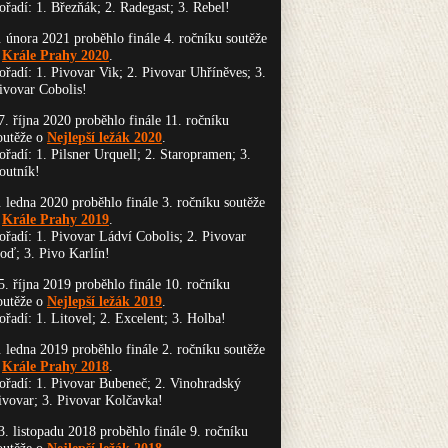
ořadí: 1. Březňák; 2. Radegast; 3. Rebel!
. února 2021 proběhlo finále 4. ročníku soutěže
o
Krále Prahy 2020
.
ořadí: 1. Pivovar Vik; 2. Pivovar Uhříněves; 3.
ivovar Cobolis!
7. října 2020 proběhlo finále 11. ročníku
outěže o
Nejlepší ležák 2020
.
ořadí: 1. Pilsner Urquell; 2. Staropramen; 3.
outník!
. ledna 2020 proběhlo finále 3. ročníku soutěže
o
Krále Prahy 2019
.
ořadí: 1. Pivovar Ládví Cobolis; 2. Pivovar
oď; 3. Pivo Karlín!
5. října 2019 proběhlo finále 10. ročníku
outěže o
Nejlepší ležák 2019
.
ořadí: 1. Litovel; 2. Excelent; 3. Holba!
. ledna 2019 proběhlo finále 2. ročníku soutěže
o
Krále Prahy 2018
.
ořadí: 1. Pivovar Bubeneč; 2. Vinohradský
ivovar; 3. Pivovar Kolčavka!
3. listopadu 2018 proběhlo finále 9. ročníku