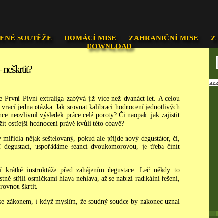
ENÉ SOUTĚŽE
DOMÁCÍ MISE
ZAHRANIČNÍ MISE
Z
DOWNLOAD
 neškrtit?
První Pivní extraliga zabývá již více než dvanáct let. A celou
rací jedna otázka: Jak srovnat kalibraci hodnocení jednotlivých
ce neovlivnil výsledek práce celé poroty? Či naopak: jak zajistit
žít ostřejší hodnocení právě kvůli této obavě?
 miřidla nějak seštelovaný, pokud ale přijde nový degustátor, či,
í degustaci, uspořádáme seanci dvoukomorovou, je třeba činit
krátké instruktáže před zahájením degustace. Leč někdy to
ně střílí osmičkami hlava nehlava, až se nabízí radikální řešení,
 rovnou škrtit.
se zákonem, i když myslím, že soudný soudce by nakonec uznal