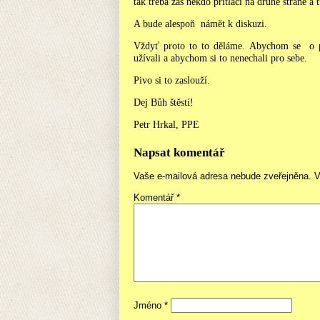
tak třeba zas někdo přitlačí na druhé straně a 
A bude alespoň námět k diskuzi.
Vždyť proto to to děláme. Abychom se o 
užívali a abychom si to nenechali pro sebe.
Pivo si to zaslouží.
Dej Bůh štěstí!
Petr Hrkal, PPE
Napsat komentář
Vaše e-mailová adresa nebude zveřejněna.
V
Komentář
*
Jméno
*