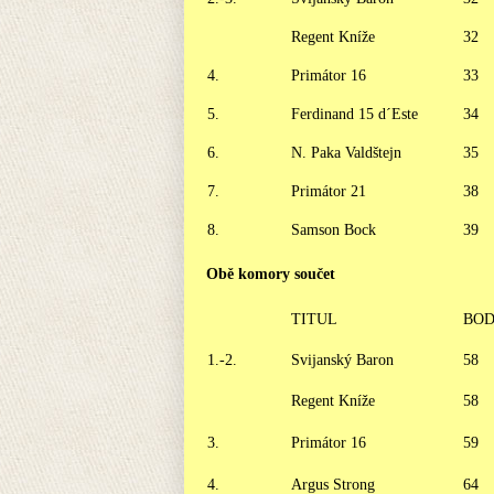
Regent Kníže
32
4.
Primátor 16
33
5.
Ferdinand 15 d´Este
34
6.
N. Paka Valdštejn
35
7.
Primátor 21
38
8.
Samson Bock
39
Obě komory součet
TITUL
BO
1.-2.
Svijanský Baron
58
Regent Kníže
58
3.
Primátor 16
59
4.
Argus Strong
64