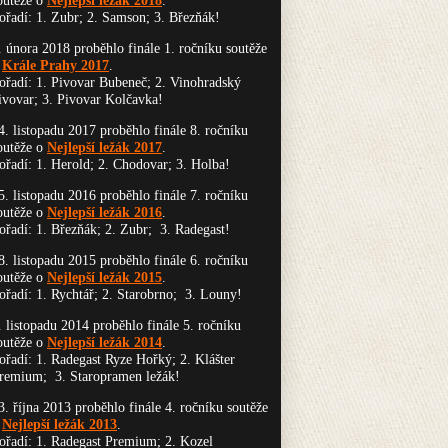
outěže o
Nejlepší ležák 2018
.
ořadí: 1. Zubr; 2. Samson; 3. Březňák!
. února 2018 proběhlo finále 1. ročníku soutěže
o
Krále Prahy 2017
.
ořadí: 1. Pivovar Bubeneč; 2. Vinohradský
ivovar; 3. Pivovar Kolčavka!
4. listopadu 2017 proběhlo finále 8. ročníku
outěže o
Nejlepší ležák 2017
.
ořadí: 1. Herold; 2. Chodovar; 3. Holba!
5. listopadu 2016 proběhlo finále 7. ročníku
outěže o
Nejlepší ležák 2016
.
ořadí: 1. Březňák; 2. Zubr; 3. Radegast!
8. listopadu 2015 proběhlo finále 6. ročníku
outěže o
Nejlepší ležák 2015
.
ořadí: 1. Rychtář; 2. Starobrno; 3. Louny!
. listopadu 2014 proběhlo finále 5. ročníku
outěže o
Nejlepší ležák 2014
.
ořadí: 1. Radegast Ryze Hořký; 2. Klášter
remium; 3. Staropramen ležák!
3. října 2013 proběhlo finále 4. ročníku soutěže
o
Nejlepší ležák 2013
.
ořadí: 1. Radegast Premium; 2. Kozel