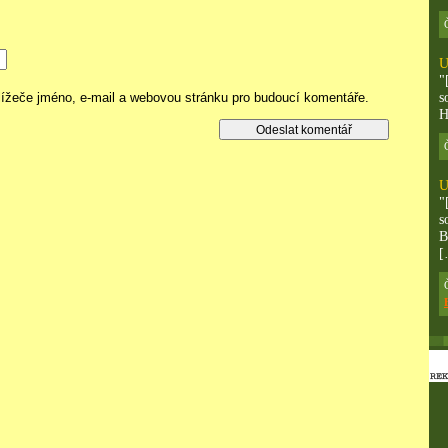
U
"
hlížeče jméno, e-mail a webovou stránku pro budoucí komentáře.
s
H
U
"
s
B
[