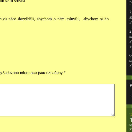
tím se to srovná.
P
7
s
pivu něco dozvěděli, abychom o něm mluvili, abychom si ho
P
2
s
P
S
0
s
P
yžadované informace jsou označeny
*
P
U
"
s
F