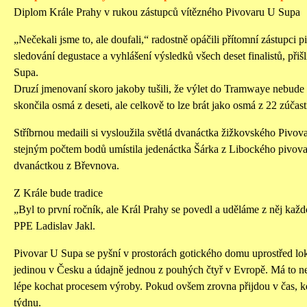
Diplom Krále Prahy v rukou zástupců vítězného Pivovaru U Supa
„Nečekali jsme to, ale doufali,“ radostně opáčili přítomní zástupci 
sledování degustace a vyhlášení výsledků všech deset finalistů, přiš
Supa.
Druzí jmenovaní skoro jakoby tušili, že výlet do Tramwaye nebude 
skončila osmá z deseti, ale celkově to lze brát jako osmá z 22 zúčas
Stříbrnou medaili si vysloužila světlá dvanáctka žižkovského Pivovar
stejným počtem bodů umístila jedenáctka Šárka z Libockého pivova
dvanáctkou z Břevnova.
Z Krále bude tradice
„Byl to první ročník, ale Král Prahy se povedl a uděláme z něj každo
PPE Ladislav Jakl.
Pivovar U Supa se pyšní v prostorách gotického domu uprostřed lok
jedinou v Česku a údajně jednou z pouhých čtyř v Evropě. Má to 
lépe kochat procesem výroby. Pokud ovšem zrovna přijdou v čas, kdy
týdnu.