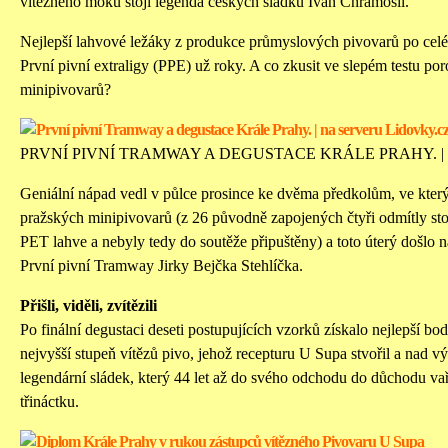
vítězného moku stojí legenda českých sládků Ivan Chramosil.
Nejlepší lahvové ležáky z produkce průmyslových pivovarů po ce
První pivní extraligy (PPE) už roky. A co zkusit ve slepém testu p
minipivovarů?
PRVNÍ PIVNÍ TRAMWAY A DEGUSTACE KRÁLE PRAHY. |
Geniální nápad vedl v půlce prosince ke dvěma předkolům, ve kterýc
pražských minipivovarů (z 26 původně zapojených čtyři odmítly sto
PET lahve a nebyly tedy do soutěže připuštěny) a toto úterý došlo na
První pivní Tramway Jirky Bejčka Stehlíčka.
Přišli, viděli, zvítězili
Po finální degustaci deseti postupujících vzorků získalo nejlepší b
nejvyšší stupeň vítězů pivo, jehož recepturu U Supa stvořil a nad v
legendární sládek, který 44 let až do svého odchodu do důchodu va
třináctku.