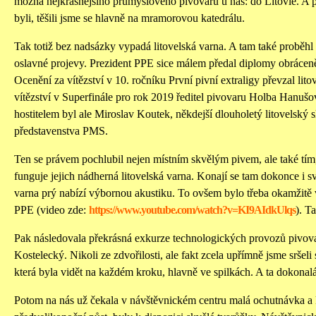
možná nejkrásnějšího průmyslového pivovaru u nás: do Litovle. A p
byli, těšili jsme se hlavně na mramorovou katedrálu.
Tak totiž bez nadsázky vypadá litovelská varna. A tam také proběhl 
oslavné projevy. Prezident PPE sice málem předal diplomy obrácen
Ocenění za vítězství v 10. ročníku První pivní extraligy převzal lit
vítězství v Superfinále pro rok 2019 ředitel pivovaru Holba Hanuš
hostitelem byl ale Miroslav Koutek, někdejší dlouholetý litovelský 
představenstva PMS.
Ten se právem pochlubil nejen místním skvělým pivem, ale také tí
funguje jejich nádherná litovelská varna. Konají se tam dokonce i s
varna prý nabízí výbornou akustiku. To ovšem bylo třeba okamžitě v
PPE (video zde:
https://www.youtube.com/watch?v=KI9AIdkUlqs
). T
Pak následovala překrásná exkurze technologických provozů pivova
Kostelecký. Nikoli ze zdvořilosti, ale fakt zcela upřímně jsme sršeli
která byla vidět na každém kroku, hlavně ve spilkách. A ta dokonalá
Potom na nás už čekala v návštěvnickém centru malá ochutnávka a ko