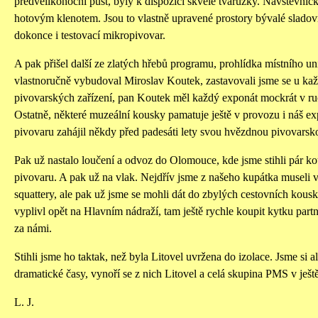
předvelikonoční půst, byly k dispozici skvělé tvarůžky. Návštěvnic
hotovým klenotem. Jsou to vlastně upravené prostory bývalé sladovny
dokonce i testovací mikropivovar.
A pak přišel další ze zlatých hřebů programu, prohlídka místního 
vlastnoručně vybudoval Miroslav Koutek, zastavovali jsme se u ka
pivovarských zařízení, pan Koutek měl každý exponát mockrát v ruce
Ostatně, některé muzeální kousky pamatuje ještě v provozu i náš ex
pivovaru zahájil někdy před padesáti lety svou hvězdnou pivovarsko
Pak už nastalo loučení a odvoz do Olomouce, kde jsme stihli pár 
pivovaru. A pak už na vlak. Nejdřív jsme z našeho kupátka museli 
squattery, ale pak už jsme se mohli dát do zbylých cestovních kousk
vyplivl opět na Hlavním nádraží, tam ještě rychle koupit kytku partn
za námi.
Stihli jsme ho taktak, než byla Litovel uvržena do izolace. Jsme si al
dramatické časy, vynoří se z nich Litovel a celá skupina PMS v ještě
L. J.