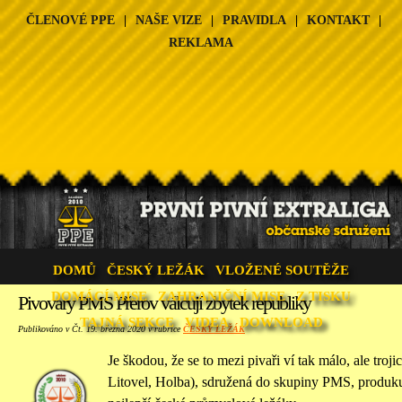
ČLENOVÉ PPE
|
NAŠE VIZE
|
PRAVIDLA
|
KONTAKT
|
REKLAMA
DOMŮ
ČESKÝ LEŽÁK
VLOŽENÉ SOUTĚŽE
DOMÁCÍ MISE
ZAHRANIČNÍ MISE
Z TISKU
Pivovary PMS Přerov válcují zbytek republiky
TAJNÁ SEKCE
VIDEA
DOWNLOAD
Publikováno v Čt. 19. března 2020 v rubrice
ČESKÝ LEŽÁK
Je škodou, že se to mezi pivaři ví tak málo, ale tro
Litovel, Holba), sdružená do skupiny PMS, produku