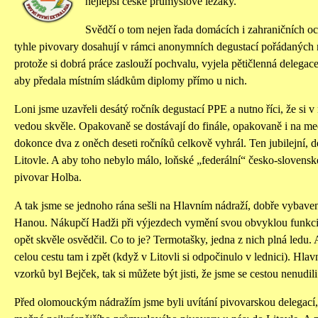
nejlepší české průmyslové ležáky.
Svědčí o tom nejen řada domácích i zahraničních oce
tyhle pivovary dosahují v rámci anonymních degustací pořádaných n
protože si dobrá práce zaslouží pochvalu, vyjela pětičlenná delegace
aby předala místním sládkům diplomy přímo u nich.
Loni jsme uzavřeli desátý ročník degustací PPE a nutno říci, že si
vedou skvěle. Opakovaně se dostávají do finále, opakovaně i na me
dokonce dva z oněch deseti ročníků celkově vyhrál. Ten jubilejní, d
Litovle. A aby toho nebylo málo, loňské „federální“ česko-slovenské 
pivovar Holba.
A tak jsme se jednoho rána sešli na Hlavním nádraží, dobře vybaveni 
Hanou. Nákupčí Hadži při výjezdech vymění svou obvyklou funkci za
opět skvěle osvědčil. Co to je? Termotašky, jedna z nich plná ledu. 
celou cestu tam i zpět (když v Litovli si odpočinulo v lednici). Hl
vzorků byl Bejček, tak si můžete být jisti, že jsme se cestou nenudili
Před olomouckým nádražím jsme byli uvítání pivovarskou delegací, 