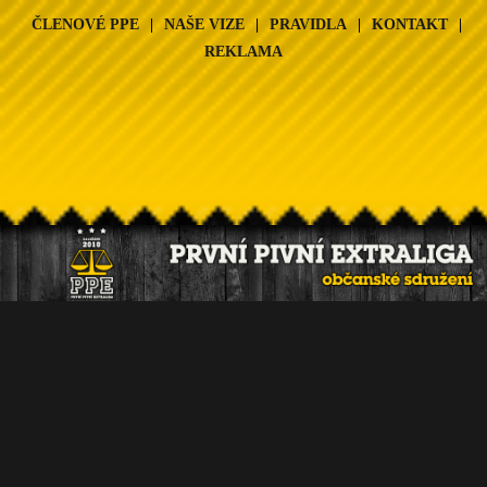
ČLENOVÉ PPE
|
NAŠE VIZE
|
PRAVIDLA
|
KONTAKT
|
REKLAMA