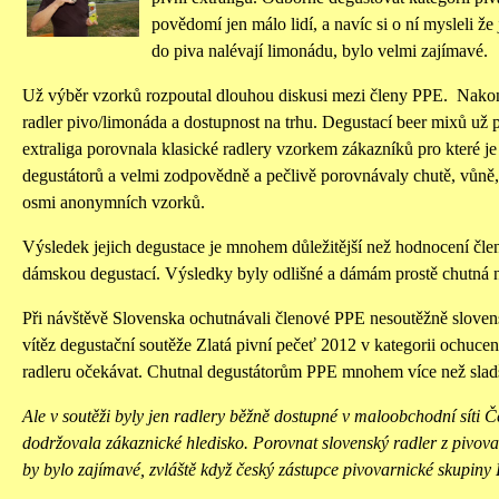
povědomí jen málo lidí, a navíc si o ní mysleli že 
do piva nalévají limonádu, bylo velmi zajímavé.
Už výběr vzorků rozpoutal dlouhou diskusi mezi členy PPE. Nakone
radler pivo/limonáda a dostupnost na trhu. Degustací beer mixů už 
extraliga porovnala klasické radlery vzorkem zákazníků pro které j
degustátorů a velmi zodpovědně a pečlivě porovnávaly chutě, vůně,
osmi anonymních vzorků.
Výsledek jejich degustace je mnohem důležitější než hodnocení čle
dámskou degustací. Výsledky byly odlišné a dámám prostě chutná 
Při návštěvě Slovenska ochutnávali členové PPE nesoutěžně slovens
vítěz degustační soutěže Zlatá pivní pečeť 2012 v kategorii ochuce
radleru očekávat. Chutnal degustátorům PPE mnohem více než sla
Ale v soutěži byly jen radlery běžně dostupné v maloobchodní síti 
dodržovala zákaznické hledisko. Porovnat slovenský radler z pivo
by bylo zajímavé, zvláště když český zástupce pivovarnické skupiny