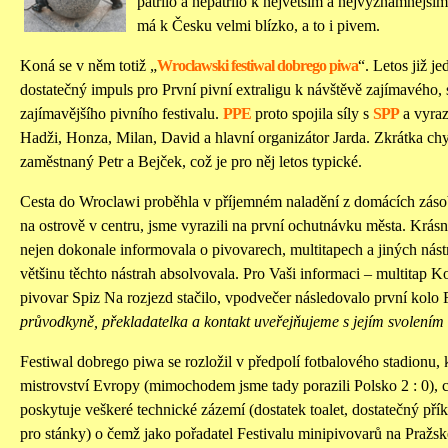
patřilo a nepatřilo k největším a nejvýznamněj
má k Česku velmi blízko, a to i pivem.
Koná se v něm totiž „
Wroclawski festiwal dobrego piwa
“. Letos již j
dostatečný impuls pro První pivní extraligu k návštěvě zajímavého, 
zajímavějšího pivního festivalu.
PPE
proto spojila síly s
SPP
a vyraz
Hadži, Honza, Milan, David a hlavní organizátor Jarda. Zkrátka chy
zaměstnaný Petr a Bejček, což je pro něj letos typické.
Cesta do Wroclawi proběhla v příjemném naladění z domácích záso
na ostrově v centru, jsme vyrazili na první ochutnávku města. Krá
nejen dokonale informovala o pivovarech, multitapech a jiných nást
většinu těchto nástrah absolvovala. Pro Vaši informaci – multitap K
pivovar Spiz Na rozjezd stačilo, vpodvečer následovalo první kolo 
průvodkyně, překladatelka a kontakt uveřejňujeme s jejím svolením
Festiwal dobrego piwa se rozložil v předpolí fotbalového stadionu,
mistrovství Evropy (mimochodem jsme tady porazili Polsko 2 : 0), c
poskytuje veškeré technické zázemí (dostatek toalet, dostatečný pří
pro stánky) o čemž jako pořadatel Festivalu minipivovarů na Pražsk