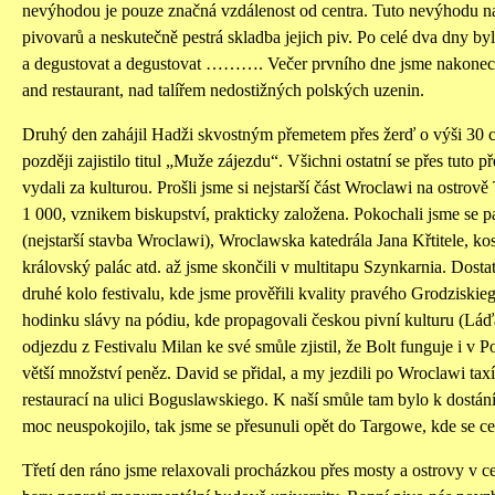
nevýhodou je pouze značná vzdálenost od centra. Tuto nevýhodu na
pivovarů a neskutečně pestrá skladba jejich piv. Po celé dva dny by
a degustovat a degustovat ………. Večer prvního dne jsme nakonec 
and restaurant, nad talířem nedostižných polských uzenin.
Druhý den zahájil Hadži skvostným přemetem přes žerď o výši 30 
později zajistilo titul „Muže zájezdu“. Všichni ostatní se přes tuto p
vydali za kulturou. Prošli jsme si nejstarší část Wroclawi na ostro
1 000, vznikem biskupství, prakticky založena. Pokochali jsme se pam
(nejstarší stavba Wroclawi), Wroclawska katedrála Jana Křtitele, kos
královský palác atd. až jsme skončili v multitapu Szynkarnia. Dostat
druhé kolo festivalu, kde jsme prověřili kvality pravého Grodziskie
hodinku slávy na pódiu, kde propagovali českou pivní kulturu (Láď
odjezdu z Festivalu Milan ke své smůle zjistil, že Bolt funguje i v P
větší množství peněz. David se přidal, a my jezdili po Wroclawi tax
restaurací na ulici Boguslawskiego. K naší smůle tam bylo k dostán
moc neuspokojilo, tak jsme se přesunuli opět do Targowe, kde se ce
Třetí den ráno jsme relaxovali procházkou přes mosty a ostrovy v c