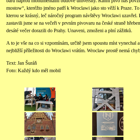
baru naproti monumentální budově university. Ranní pivo nás povz
mostow“, kteréžto jméno patří k Wroclawi jako sto věží k Praze. To 
kterou se krásný, leč náročný program návštěvy Wroclawi uzavřel. 
zastavili jsme se na večeři v prvním pivovaru na české straně hřeb
desáté večer dorazili do Prahy. Unaveni, zmoženi a plní zážitků.
A to je vše na co si vzpomínám, určitě jsem spoustu míst vynechal a
nejbližší příležitosti do Wroclawi vrátím. Wroclaw prostě nemá chy
Text: Jan Šuráň
Foto: Každý kdo měl mobil