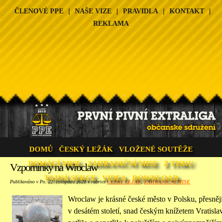
ČLENOVÉ PPE
|
NAŠE VIZE
|
PRAVIDLA
|
KONTAKT
|
REKLAMA
DOMŮ
ČESKÝ LEŽÁK
VLOŽENÉ SOUTĚŽE
DOMÁCÍ MISE
ZAHRANIČNÍ MISE
Z TISKU
Vzpomínky na Wroclaw
TAJNÁ SEKCE
VIDEA
DOWNLOAD
Publikováno v Po. 22. listopadu 2021 v rubrice
ČESKÝ LEŽÁK
,
ZAHRANIČNÍ MISE
Wroclaw je krásné české město v Polsku, přesněj
v desátém století, snad českým knížetem Vratislav