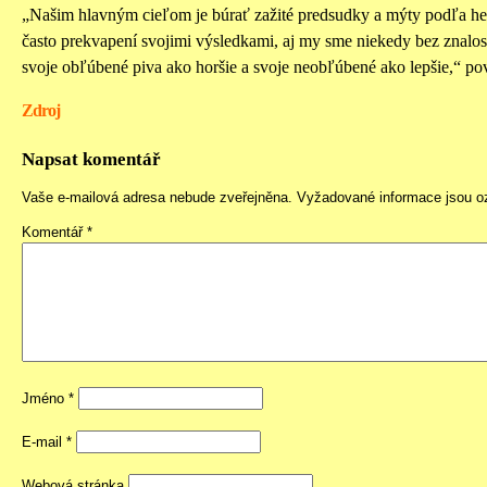
„Našim hlavným cieľom je búrať zažité predsudky a mýty podľa hes
často prekvapení svojimi výsledkami, aj my sme niekedy bez znalos
svoje obľúbené piva ako horšie a svoje neobľúbené ako lepšie,“ p
Zdroj
Napsat komentář
Vaše e-mailová adresa nebude zveřejněna.
Vyžadované informace jsou 
Komentář
*
Jméno
*
E-mail
*
Webová stránka