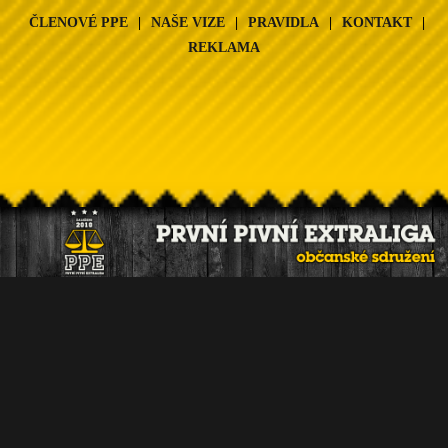
ČLENOVÉ PPE
|
NAŠE VIZE
|
PRAVIDLA
|
KONTAKT
|
REKLAMA