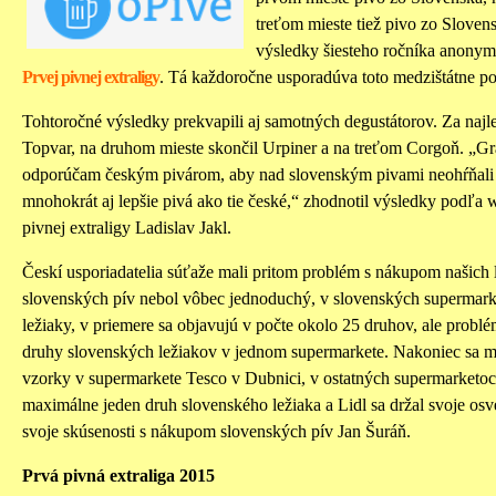
treťom mieste tiež pivo zo Sloven
výsledky šiesteho ročníka anonym
Prvej pivnej extraligy
. Tá každoročne usporadúva toto medzištátne po
Tohtoročné výsledky prekvapili aj samotných degustátorov. Za najle
Topvar, na druhom mieste skončil Urpiner a na treťom Corgoň. „G
odporúčam českým pivárom, aby nad slovenským pivami neohŕňali 
mnohokrát aj lepšie pivá ako tie české,“ zhodnotil výsledky podľa 
pivnej extraligy Ladislav Jakl.
Českí usporiadatelia súťaže mali pritom problém s nákupom našich 
slovenských pív nebol vôbec jednoduchý, v slovenských supermark
ležiaky, v priemere sa objavujú v počte okolo 25 druhov, ale problé
druhy slovenských ležiakov v jednom supermarkete. Nakoniec sa mi 
vzorky v supermarkete Tesco v Dubnici, v ostatných supermarketoc
maximálne jeden druh slovenského ležiaka a Lidl sa držal svoje os
svoje skúsenosti s nákupom slovenských pív Jan Šuráň.
Prvá pivná extraliga 2015