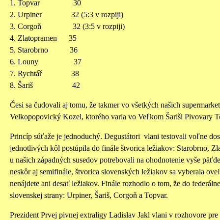
1. Topvar 30
2. Urpiner 32 (5:3 v rozpiji)
3. Corgoň 32 (3:5 v rozpiji)
4. Zlatopramen 35
5. Starobrno 36
6. Louny 37
7. Rychtář 38
8. Šariš 42
Česi sa čudovali aj tomu, že takmer vo všetkých našich supermarket
Velkopopovický Kozel, ktorého varia vo Veľkom Šariši Pivovary T
Princíp súťaže je jednoduchý. Degustátori vlani testovali voľne do
jednotlivých kôl postúpila do finále štvorica ležiakov: Starobrno,
u našich západných susedov potrebovali na ohodnotenie vyše päťdes
neskôr aj semifinále, štvorica slovenských ležiakov sa vyberala ove
nenájdete ani desať ležiakov. Finále rozhodlo o tom, že do federálne
slovenskej strany: Urpiner, Šariš, Corgoň a Topvar.
Prezident Prvej pivnej extraligy Ladislav Jakl vlani v rozhovore pre