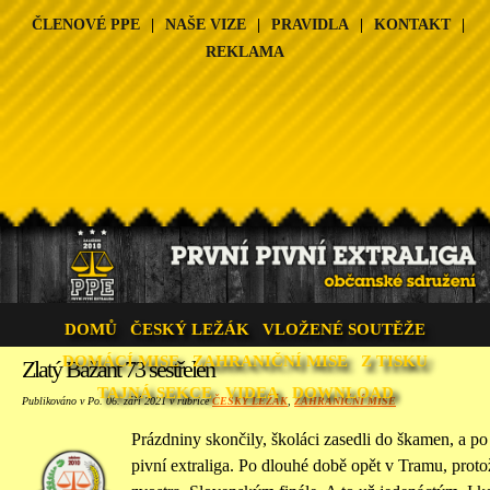
ČLENOVÉ PPE
|
NAŠE VIZE
|
PRAVIDLA
|
KONTAKT
|
REKLAMA
DOMŮ
ČESKÝ LEŽÁK
VLOŽENÉ SOUTĚŽE
DOMÁCÍ MISE
ZAHRANIČNÍ MISE
Z TISKU
Zlatý Bažant 73 sestřelen
TAJNÁ SEKCE
VIDEA
DOWNLOAD
Publikováno v Po. 06. září 2021 v rubrice
ČESKÝ LEŽÁK
,
ZAHRANIČNÍ MISE
Prázdniny skončily, školáci zasedli do škamen, a po
pivní extraliga. Po dlouhé době opět v Tramu, prot