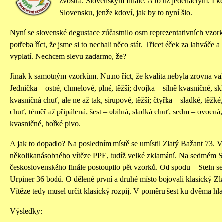
zvostra. Slovenským finále. A to už jedenáctým. I k
Slovensku, jenže kdoví, jak by to nyní šlo.
Nyní se slovenské degustace zúčastnilo osm reprezentativních vzo
potřeba říct, že jsme si to nechali něco stát. Třicet éček za lahváče a 
vyplatí. Nechcem slevu zadarmo, že?
Jinak k samotným vzorkům. Nutno říct, že kvalita nebyla zrovna v
Jednička – ostré, chmelové, plné, těžší; dvojka – silně kvasničné, sk
kvasničná chuť, ale ne až tak, sirupové, těžší; čtyřka – sladké, těžké
chuť, téměř až připálená; šest – obilná, sladká chuť; sedm – ovocná
kvasničné, hořké pivo.
A jak to dopadlo? Na posledním místě se umístil Zlatý Bažant 73. V
několikanásobného vítěze PPE, tudíž velké zklamání. Na sedmém S
československého finále postoupilo pět vzorků. Od spodu – Stein se
Urpiner 36 bodů. O dělené první a druhé místo bojovali klasický Zlat
Vítěze tedy musel určit klasický rozpij. V poměru šest ku dvěma hl
Výsledky: