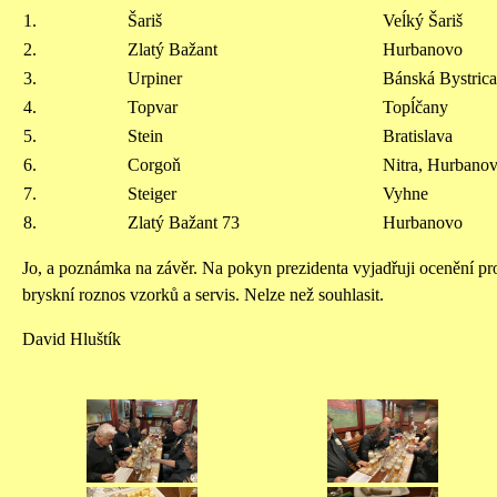
1.
Šariš
Veĺký Šariš
2.
Zlatý Bažant
Hurbanovo
3.
Urpiner
Bánská Bystrica
4.
Topvar
Topĺčany
5.
Stein
Bratislava
6.
Corgoň
Nitra, Hurbano
7.
Steiger
Vyhne
8.
Zlatý Bažant 73
Hurbanovo
Jo, a poznámka na závěr. Na pokyn prezidenta vyjadřuji ocenění pr
bryskní roznos vzorků a servis. Nelze než souhlasit.
David Hluštík