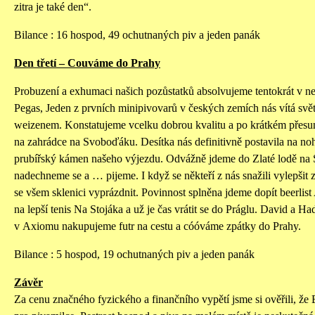
zitra je také den“.
Bilance : 16 hospod, 49 ochutnaných piv a jeden panák
Den třetí – Couváme do Prahy
Probuzení a exhumaci našich pozůstatků absolvujeme tentokrát v ne
Pegas, Jeden z prvních minipivovarů v českých zemích nás vítá sv
weizenem. Konstatujeme vcelku dobrou kvalitu a po krátkém přesu
na zahrádce na Svoboďáku. Desítka nás definitivně postavila na noh
prubířský kámen našeho výjezdu. Odvážně jdeme do Zlaté lodě na
nadechneme se a … pijeme. I když se někteří z nás snažili vylepšit 
se všem sklenici vyprázdnit. Povinnost splněna jdeme dopít beerli
na lepší tenis Na Stojáka a už je čas vrátit se do Práglu. David a Ha
v Axiomu nakupujeme futr na cestu a cóóváme zpátky do Prahy.
Bilance : 5 hospod, 19 ochutnaných piv a jeden panák
Závěr
Za cenu značného fyzického a finančního vypětí jsme si ověřili, že 