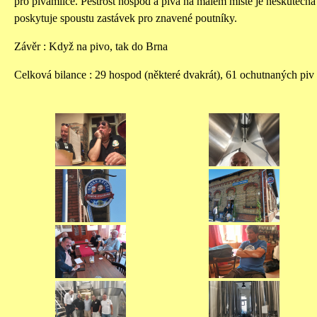
pro pivamilce. Pestrost hospod a piva na malém místě je neskutečná 
poskytuje spoustu zastávek pro znavené poutníky.
Závěr : Když na pivo, tak do Brna
Celková bilance : 29 hospod (některé dvakrát), 61 ochutnaných piv (