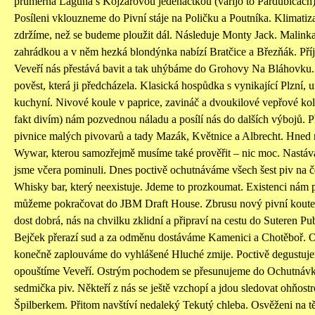
průměrná Laguna s Kojzarovou jedenáctkou (vařijó to Pardubicách
Posíleni vklouzneme do Pivní stáje na Poličku a Poutníka. Klimatiza
zdržíme, než se budeme ploužit dál. Následuje Monty Jack. Malinkat
zahrádkou a v něm hezká blondýnka nabízí Bratčice a Březňák. Pří
Veveří nás přestává bavit a tak uhýbáme do Grohovy Na Bláhovku.
pověst, která ji předcházela. Klasická hospůdka s vynikající Plzní, 
kuchyní. Nivové koule v paprice, zavináč a dvoukilové vepřové ko
fakt divím) nám pozvednou náladu a posílí nás do dalších výbojů. Př
pivnice malých pivovarů a tady Mazák, Květnice a Albrecht. Hned
Wywar, kterou samozřejmě musíme také prověřit – nic moc. Nastáv
jsme včera pominuli. Dnes poctivě ochutnáváme všech šest piv na č
Whisky bar, který neexistuje. Jdeme to prozkoumat. Existenci nám 
můžeme pokračovat do JBM Draft House. Zbrusu nový pivní koutek 
dost dobrá, nás na chvilku zklidní a připraví na cestu do Suteren P
Bejček přerazí sud a za odměnu dostáváme Kamenici a Chotěboř. O
konečně zaplouváme do vyhlášené Hluché zmije. Poctivě degustuj
opouštíme Veveří. Ostrým pochodem se přesunujeme do Ochutnávko
sedmička piv. Někteří z nás se ještě vzchopí a jdou sledovat ohňostro
Špilberkem. Přitom navštíví nedaleký Tekutý chleba. Osvěženi na t