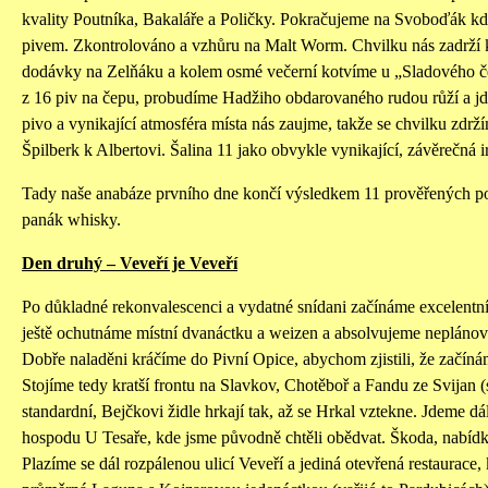
kvality Poutníka, Bakaláře a Poličky. Pokračujeme na Svoboďák kde
pivem. Zkontrolováno a vzhůru na Malt Worm. Chvilku nás zadrží k
dodávky na Zelňáku a kolem osmé večerní kotvíme u „Sladového če
z 16 piv na čepu, probudíme Hadžiho obdarovaného rudou růží a jd
pivo a vynikající atmosféra místa nás zaujme, takže se chvilku zdrž
Špilberk k Albertovi. Šalina 11 jako obvykle vynikající, závěrečná 
Tady naše anabáze prvního dne končí výsledkem 11 prověřených po
panák whisky.
Den druhý – Veveří je Veveří
Po důkladné rekonvalescenci a vydatné snídani začínáme excelentn
ještě ochutnáme místní dvanáctku a weizen a absolvujeme neplánovan
Dobře naladěni kráčíme do Pivní Opice, abychom zjistili, že začínám
Stojíme tedy kratší frontu na Slavkov, Chotěboř a Fandu ze Svijan (
standardní, Bejčkovi židle hrkají tak, až se Hrkal vztekne. Jdeme d
hospodu U Tesaře, kde jsme původně chtěli obědvat. Škoda, nabídk
Plazíme se dál rozpálenou ulicí Veveří a jediná otevřená restaurace,