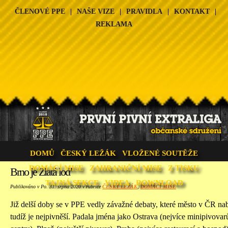
ČLENOVÉ PPE
|
NAŠE VIZE
|
PRAVIDLA
|
KONTAKT
|
REKLAMA
DOMŮ
ČESKÝ LEŽÁK
VLOŽENÉ SOUTĚŽE
DOMÁCÍ MISE
ZAHRANIČNÍ MISE
Z TISKU
Brno je Zlatá loď
TAJNÁ SEKCE
VIDEA
DOWNLOAD
Publikováno v Po. 31. srpna 2020 v rubrice
ČESKÝ LEŽÁK
,
DOMÁCÍ MISE
Již delší doby se v PPE vedly závažné debaty, které město v ČR nabí
tudíž je nejpivněší. Padala jména jako Ostrava (nejvíce minipivov