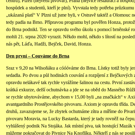
centru), Plzeň (největší pivovar), Praha (nejvíce restaurací a hospod
hospůdek a studentů, kteří je plní). Vyvstala tedy potřeba průzkum
„ukázaná platí“ V Plzni už jsme byli, v Ostravě taktéž a Olomouc ne
tedy padla na Brno. Přípravou programu byl pověřen Honza, protož
do Brna podnikl. Ten se opravdu svého úkolu s pomocí brněnské rod
mohli 21. srpna 2020 vyrazit. Někdo mohl, někdo s lítostí na poslední
nás pět, Láďa, Hadži, Bejček, David, Honza.
Den první – Couváme do Brna
Sraz v 9,20 na Wilsoňáku a cóóóváme do Brna. Lístky totiž byly j
sedadla. Po dvou a půl hodinách couvání a rozpíjení z Bejčkových 
opravdu nelákavé tak rychle vyrážíme šalinou na cestu. První zastá
krátká exkurze, delší ochutnávka a jde se na oběd do Masného Růžk
se rychle ubytováváme, abychom v 15,00 byli „na značkách“ v Axio
avantgardního Prostějovského pivovaru. Axiom je opravdu třída. 
druhů, zavazujeme se, že zbytek ochutnáme zítra a míříme do Pivari
pivovaru Moravia, na Lucky Bastarda, který je tady rovněž na čepu, 
vyhlášený podnik Na Stojáka. Jak místní piva, tak hostující Mazák 
můžeme pokračovat do Pivnice Na Knoflíku. Někteří z nás se posilňu