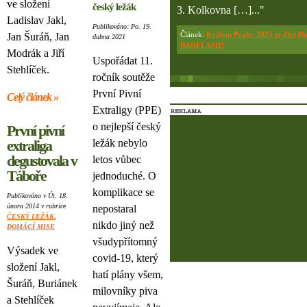
ve složení
český ležák
3. Kolkovna […]..."
Ladislav Jakl,
Publikováno: Po. 19.
Článek:
Králem Prahy 2025 je Zlej Bl
Jan Šuráň, Jan
dubna 2021
BADFLASH!
Modrák a Jiří
Uspořádat 11.
Stehlíček.
ročník soutěže
První Pivní
Celý článek »
Extraligy (PPE)
o nejlepší český
První pivní
extraliga
ležák nebylo
degustovala v
letos vůbec
Táboře
jednoduché. O
komplikace se
Publikováno v Út. 18.
února 2014 v rubrice
nepostaral
ČESKÝ LEŽÁK
,
nikdo jiný než
DOMÁCÍ MISE
všudypřítomný
Výsadek ve
covid-19, který
složení Jakl,
hatí plány všem,
Šuráň, Buriánek
milovníky piva
a Stehlíček