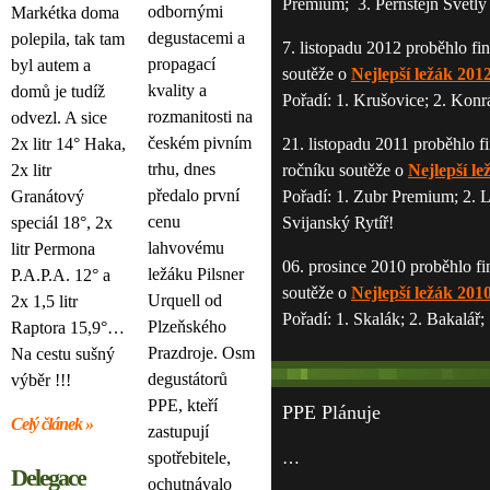
Premium; 3. Pernštejn Světlý 
odbornými
Markétka doma
degustacemi a
polepila, tak tam
7. listopadu 2012 proběhlo fin
propagací
byl autem a
soutěže o
Nejlepší ležák 201
kvality a
domů je tudíž
Pořadí: 1. Krušovice; 2. Konr
rozmanitosti na
odvezl. A sice
českém pivním
2x litr 14° Haka,
21. listopadu 2011 proběhlo fi
trhu, dnes
2x litr
ročníku soutěže o
Nejlepší le
předalo první
Granátový
Pořadí: 1. Zubr Premium; 2. L
cenu
speciál 18°, 2x
Svijanský Rytíř!
lahvovému
litr Permona
06. prosince 2010 proběhlo fi
ležáku Pilsner
P.A.P.A. 12° a
soutěže o
Nejlepší ležák 201
Urquell od
2x 1,5 litr
Pořadí: 1. Skalák; 2. Bakalář;
Plzeňského
Raptora 15,9°…
Prazdroje. Osm
Na cestu sušný
degustátorů
výběr !!!
PPE, kteří
PPE Plánuje
Celý článek »
zastupují
spotřebitele,
…
Delegace
ochutnávalo