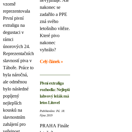
nevyjímaje. Ale
vzorně
nakonec se
reprezentovala
zadařilo a PPE
První pivní
zná svého
extraligu na
letošního vítěze.
degustaci v
Které pivo
rámci
nakonec
únorových 24.
vyhrálo?
Reprezentačních
slavností piva v
Celý článek »
Táboře. Práce to
byla náročná,
ale odměnou
Pivní extraliga
bylo následné
rozhodla: Nejlepší
popíjený
lahvový ležák má
letos Litovel
nejlepších
kousků na
Publikováno: Pá. 18.
října 2019
slavnostním
zahájení pro
PRAHA
Finále
veřejnost.