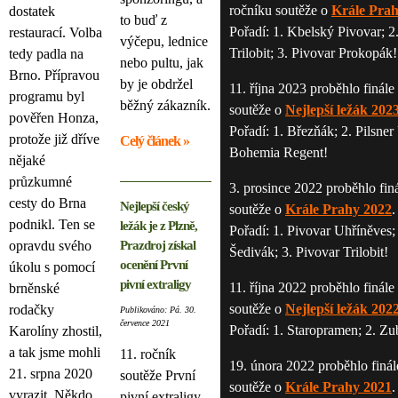
ročníku soutěže o
Krále Prah
dostatek
to buď z
Pořadí: 1. Kbelský Pivovar; 2
restaurací. Volba
výčepu, lednice
Trilobit; 3. Pivovar Prokopák!
tedy padla na
nebo pultu, jak
Brno. Přípravou
by je obdržel
11. října 2023 proběhlo finále
programu byl
běžný zákazník.
soutěže o
Nejlepší ležák 202
pověřen Honza,
Pořadí: 1. Březňák; 2. Pilsner 
protože již dříve
Celý článek »
Bohemia Regent!
nějaké
průzkumné
3. prosince 2022 proběhlo finá
cesty do Brna
Nejlepší český
soutěže o
Krále Prahy 2022
.
podnikl. Ten se
ležák je z Plzně,
Pořadí: 1. Pivovar Uhříněves;
opravdu svého
Prazdroj získal
Šedivák; 3. Pivovar Trilobit!
ocenění První
úkolu s pomocí
pivní extraligy
11. října 2022 proběhlo finále
brněnské
soutěže o
Nejlepší ležák 202
rodačky
Publikováno: Pá. 30.
července 2021
Pořadí: 1. Staropramen; 2. Zu
Karolíny zhostil,
a tak jsme mohli
11. ročník
19. února 2022 proběhlo finál
21. srpna 2020
soutěže První
soutěže o
Krále Prahy 2021
.
vyrazit. Někdo
pivní extraligy