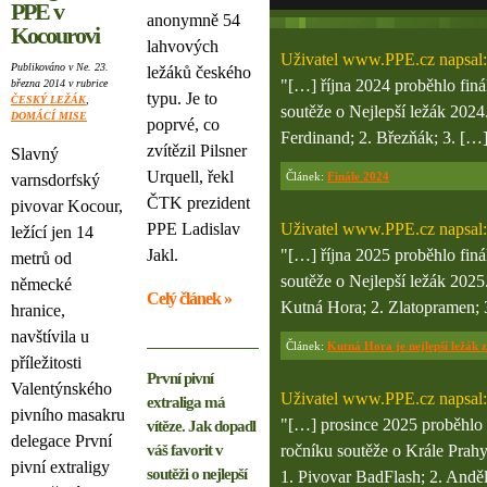
PPE v
anonymně 54
Kocourovi
lahvových
Uživatel
www.PPE.cz
napsal:
Publikováno v Ne. 23.
ležáků českého
"[…] října 2024 proběhlo finá
března 2014 v rubrice
typu. Je to
ČESKÝ LEŽÁK
,
soutěže o Nejlepší ležák 2024.
DOMÁCÍ MISE
poprvé, co
Ferdinand; 2. Březňák; 3. […]
zvítězil Pilsner
Slavný
Urquell, řekl
Článek:
Finále 2024
varnsdorfský
ČTK prezident
pivovar Kocour,
PPE Ladislav
Uživatel
www.PPE.cz
napsal:
ležící jen 14
Jakl.
"[…] října 2025 proběhlo finá
metrů od
soutěže o Nejlepší ležák 2025.
německé
Celý článek »
Kutná Hora; 2. Zlatopramen; 3
hranice,
navštívila u
Článek:
Kutná Hora je nejlepší ležák 
příležitosti
První pivní
Valentýnského
Uživatel
www.PPE.cz
napsal:
extraliga má
pivního masakru
"[…] prosince 2025 proběhlo f
vítěze. Jak dopadl
delegace První
váš favorit v
ročníku soutěže o Krále Prahy
pivní extraligy
soutěži o nejlepší
1. Pivovar BadFlash; 2. Andě