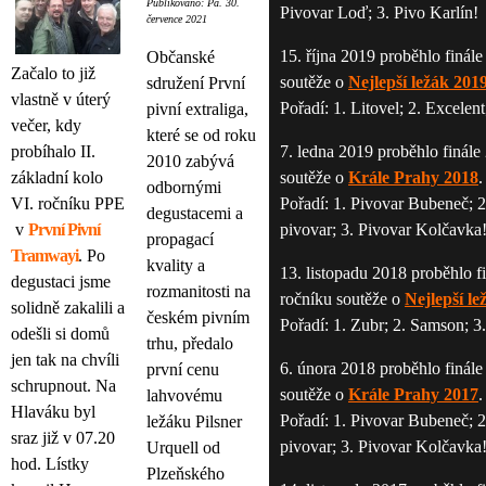
Publikováno: Pá. 30.
Pivovar Loď; 3. Pivo Karlín!
července 2021
15. října 2019 proběhlo finále
Občanské
Začalo to již
soutěže o
Nejlepší ležák 201
sdružení První
vlastně v úterý
Pořadí: 1. Litovel; 2. Excelent
pivní extraliga,
večer, kdy
které se od roku
probíhalo II.
7. ledna 2019 proběhlo finále 
2010 zabývá
základní kolo
soutěže o
Krále Prahy 2018
.
odbornými
VI. ročníku PPE
Pořadí: 1. Pivovar Bubeneč; 
degustacemi a
v
První Pivní
pivovar; 3. Pivovar Kolčavka
propagací
Tramwayi
. Po
kvality a
13. listopadu 2018 proběhlo fi
degustaci jsme
rozmanitosti na
ročníku soutěže o
Nejlepší le
solidně zakalili a
českém pivním
Pořadí: 1. Zubr; 2. Samson; 3
odešli si domů
trhu, předalo
jen tak na chvíli
6. února 2018 proběhlo finále
první cenu
schrupnout. Na
soutěže o
Krále Prahy 2017
.
lahvovému
Hlaváku byl
Pořadí: 1. Pivovar Bubeneč; 
ležáku Pilsner
sraz již v 07.20
pivovar; 3. Pivovar Kolčavka
Urquell od
hod. Lístky
Plzeňského