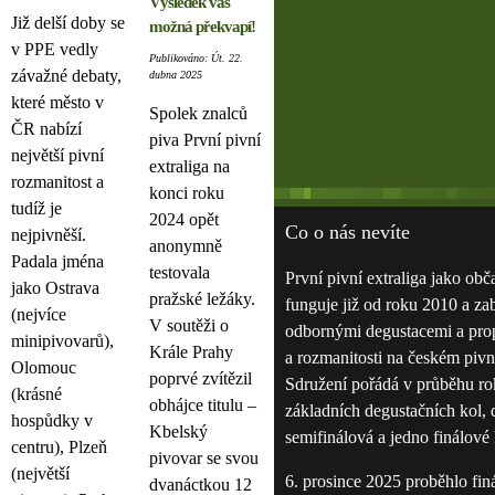
Výsledek vás
Již delší doby se
možná překvapí!
v PPE vedly
Publikováno: Út. 22.
závažné debaty,
dubna 2025
které město v
Spolek znalců
ČR nabízí
piva První pivní
největší pivní
extraliga na
rozmanitost a
konci roku
tudíž je
2024 opět
Co o nás nevíte
nejpivněší.
anonymně
Padala jména
testovala
První pivní extraliga jako ob
jako Ostrava
pražské ležáky.
funguje již od roku 2010 a za
(nejvíce
V soutěži o
odbornými degustacemi a prop
minipivovarů),
Krále Prahy
a rozmanitosti na českém pivn
Olomouc
poprvé zvítězil
Sdružení pořádá v průběhu ro
(krásné
obhájce titulu –
základních degustačních kol, 
hospůdky v
Kbelský
semifinálová a jedno finálové 
centru), Plzeň
pivovar se svou
(největší
6. prosince 2025 proběhlo finá
dvanáctkou 12