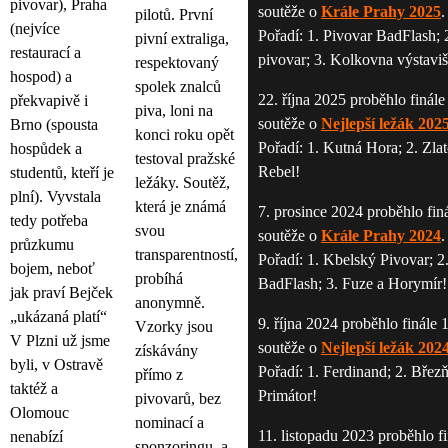
pivovar), Praha
soutěže o
Krále Prahy 2025
.
pilotů. První
(nejvíce
Pořadí: 1. Pivovar BadFlash; 
pivní extraliga,
restaurací a
pivovar; 3. Kolkovna výstaviš
respektovaný
hospod) a
spolek znalců
22. října 2025 proběhlo finále
překvapivě i
piva, loni na
soutěže o
Nejlepší ležák 202
Brno (spousta
konci roku opět
Pořadí: 1. Kutná Hora; 2. Zla
hospůdek a
testoval pražské
Rebel!
studentů, kteří je
ležáky. Soutěž,
plní). Vyvstala
která je známá
7. prosince 2024 proběhlo finá
tedy potřeba
svou
soutěže o
Krále Prahy 2024
.
průzkumu
transparentností,
Pořadí: 1. Kbelský Pivovar; 2
bojem, neboť
probíhá
BadFlash; 3. Fuze a Horymír!
jak praví Bejček
anonymně.
„ukázaná platí“
9. října 2024 proběhlo finále 
Vzorky jsou
V Plzni už jsme
soutěže o
Nejlepší ležák 202
získávány
byli, v Ostravě
Pořadí: 1. Ferdinand; 2. Březň
přímo z
taktéž a
Primátor!
pivovarů, bez
Olomouc
nominací a
11. listopadu 2023 proběhlo fi
nenabízí
sponzoringu, a