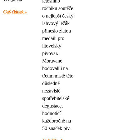
letošního
ročníku soutěže
Celý článek »
o nejlepší český
lahvový ležák
přineslo zlatou
medaili pro
litovelský
pivovar.
Moravané
bodovali i na
třetím místě této
důsledně
nezávislé
spotřebitelské
degustace,
hodnotící
každoročně na
50 značek piv.