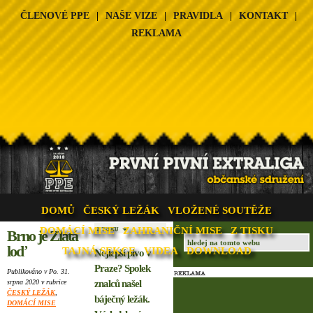
ČLENOVÉ PPE
|
NAŠE VIZE
|
PRAVIDLA
|
KONTAKT
|
REKLAMA
DOMŮ
ČESKÝ LEŽÁK
VLOŽENÉ SOUTĚŽE
DOMÁCÍ MISE
ZAHRANIČNÍ MISE
Z TISKU
Brno je Zlatá
loď
TAJNÁ SEKCE
VIDEA
DOWNLOAD
Nejlepší pivo v
Praze? Spolek
Publikováno v Po. 31.
srpna 2020 v rubrice
znalců našel
ČESKÝ LEŽÁK
,
báječný ležák.
DOMÁCÍ MISE