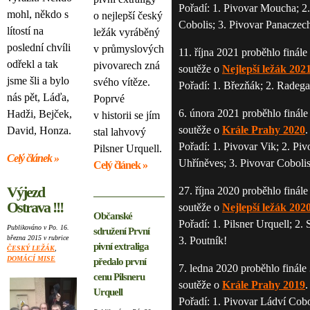
Pořadí: 1. Pivovar Moucha; 2
mohl, někdo s
o nejlepší český
Cobolis; 3. Pivovar Panaczec
lítostí na
ležák vyráběný
poslední chvíli
v průmyslových
11. října 2021 proběhlo finále
odřekl a tak
pivovarech zná
soutěže o
Nejlepší ležák 202
jsme šli a bylo
svého vítěze.
Pořadí: 1. Březňák; 2. Radegas
nás pět, Láďa,
Poprvé
6. února 2021 proběhlo finále
Hadži, Bejček,
v historii se jím
soutěže o
Krále Prahy 2020
.
David, Honza.
stal lahvový
Pořadí: 1. Pivovar Vik; 2. Piv
Pilsner Urquell.
Celý článek »
Uhříněves; 3. Pivovar Cobolis
Celý článek »
Výjezd
27. října 2020 proběhlo finále
Ostrava !!!
soutěže o
Nejlepší ležák 202
Občanské
Pořadí: 1. Pilsner Urquell; 2.
Publikováno v Po. 16.
sdružení První
března 2015 v rubrice
3. Poutník!
pivní extraliga
ČESKÝ LEŽÁK
,
DOMÁCÍ MISE
předalo první
7. ledna 2020 proběhlo finále 
cenu Pilsneru
soutěže o
Krále Prahy 2019
.
Urquell
Pořadí: 1. Pivovar Ládví Cobol