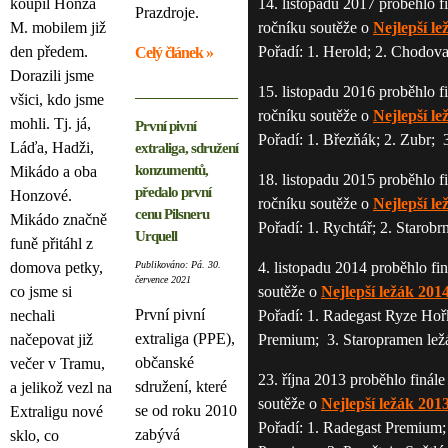
koupil Honza
14. listopadu 2017 proběhlo fi
Prazdroje.
M. mobilem již
ročníku soutěže o
Nejlepší le
den předem.
Pořadí: 1. Herold; 2. Chodova
Celý článek »
Dorazili jsme
15. listopadu 2016 proběhlo fi
všici, kdo jsme
ročníku soutěže o
Nejlepší le
mohli. Tj. já,
První pivní
Pořadí: 1. Březňák; 2. Zubr; 
Láďa, Hadži,
extraliga, sdružení
konzumentů,
Mikádo a oba
18. listopadu 2015 proběhlo fi
předalo první
Honzové.
ročníku soutěže o
Nejlepší le
cenu Pilsneru
Mikádo značně
Pořadí: 1. Rychtář; 2. Starob
Urquell
funě přitáhl z
domova petky,
Publikováno: Pá. 30.
4. listopadu 2014 proběhlo fin
července 2021
co jsme si
soutěže o
Nejlepší ležák 201
První pivní
nechali
Pořadí: 1. Radegast Ryze Hořk
extraliga (PPE),
načepovat již
Premium; 3. Staropramen lež
občanské
večer v Tramu,
23. října 2013 proběhlo finále
sdružení, které
a jelikož vezl na
soutěže o
Nejlepší ležák 201
se od roku 2010
Extraligu nové
Pořadí: 1. Radegast Premium;
zabývá
sklo, co