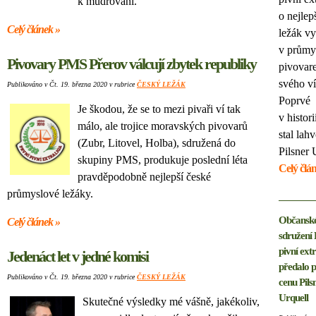
k mudrování.
o nejlep
Celý článek »
ležák v
v průmy
Pivovary PMS Přerov válcují zbytek republiky
pivovar
svého ví
Publikováno v Čt. 19. března 2020 v rubrice
ČESKÝ LEŽÁK
Poprvé
Je škodou, že se to mezi pivaři ví tak
v histori
málo, ale trojice moravských pivovarů
stal lah
(Zubr, Litovel, Holba), sdružená do
Pilsner 
skupiny PMS, produkuje poslední léta
Celý člá
pravděpodobně nejlepší české
průmyslové ležáky.
Občansk
Celý článek »
sdružení 
pivní ext
Jedenáct let v jedné komisi
předalo p
Publikováno v Čt. 19. března 2020 v rubrice
ČESKÝ LEŽÁK
cenu Pils
Urquell
Skutečné výsledky mé vášně, jakékoliv,