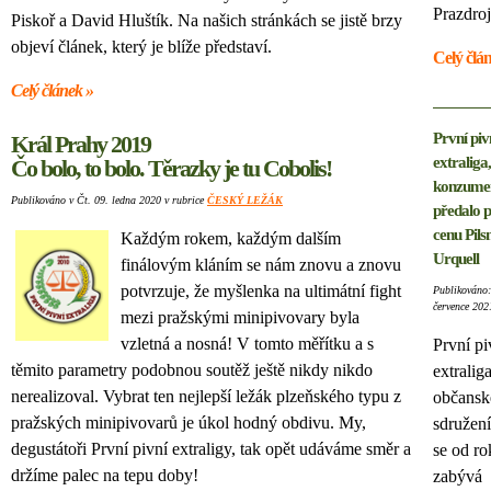
Prazdroj
Piskoř a David Hluštík. Na našich stránkách se jistě brzy
objeví článek, který je blíže představí.
Celý člá
Celý článek »
První piv
Král Prahy 2019
extraliga
Čo bolo, to bolo. Těrazky je tu Cobolis!
konzume
Publikováno v Čt. 09. ledna 2020 v rubrice
ČESKÝ LEŽÁK
předalo p
cenu Pils
Každým rokem, každým dalším
Urquell
finálovým kláním se nám znovu a znovu
potvrzuje, že myšlenka na ultimátní fight
Publikováno:
července 202
mezi pražskými minipivovary byla
vzletná a nosná! V tomto měřítku a s
První pi
těmito parametry podobnou soutěž ještě nikdy nikdo
extralig
nerealizoval. Vybrat ten nejlepší ležák plzeňského typu z
občansk
pražských minipivovarů je úkol hodný obdivu. My,
sdružení
degustátoři První pivní extraligy, tak opět udáváme směr a
se od r
držíme palec na tepu doby!
zabývá