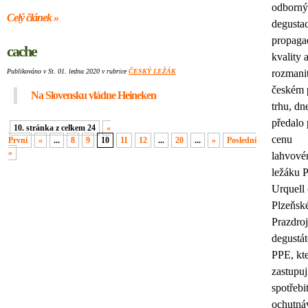
odborn
Celý článek »
degusta
propaga
cache
kvality 
Publikováno v St. 01. ledna 2020 v rubrice
ČESKÝ LEŽÁK
rozmanit
českém 
Na Slovensku vládne Heineken
trhu, dn
předalo 
10. stránka z celkem 24
«
cenu
První
«
...
8
9
10
11
12
...
20
...
»
Poslední
»
lahvov
ležáku P
Urquell
Plzeňsk
Prazdro
degustá
PPE, kte
zastupuj
spotřebit
ochutná