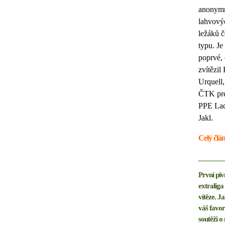
anonym
lahvový
ležáků 
typu. Je
poprvé,
zvítězil 
Urquell,
ČTK pre
PPE Lad
Jakl.
Celý člá
První piv
extralig
vítěze. J
váš favor
soutěži o 