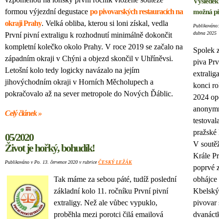
Výsledek
formou výjezdní degustace
po pivovarských restauracích na
možná př
okraji Prahy
. Velká obliba, kterou si loni získal, vedla
Publikováno:
dubna 2025
První pivní extraligu k rozhodnutí minimálně dokončit
kompletní kolečko okolo Prahy. V roce 2019 se začalo na
Spolek 
západním okraji v Chýni a objezd skončil v Uhříněvsi.
piva Prv
Letošní kolo tedy logicky navázalo na jejím
extralig
jihovýchodním okraji v Horních Měcholupech a
konci r
pokračovalo až na sever metropole do Nových Ďáblic.
2024 op
anonym
Celý článek »
testoval
pražské 
05/2020
V soutěž
Život je hořký, bohudík!
Krále P
Publikováno v Po. 13. července 2020 v rubrice
ČESKÝ LEŽÁK
poprvé z
Tak máme za sebou páté, tudíž poslední
obhájce 
základní kolo 11. ročníku První pivní
Kbelský
extraligy. Než ale vůbec vypuklo,
pivovar 
proběhla mezi porotci čilá emailová
dvanáct