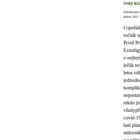
český lež
Publikováno:
dubna 2021
Uspořád
ročník s
První Pi
Extrali
o nejlep
ležák n
letos vů
jednodu
komplik
nepostar
nikdo ji
všudypř
covid-19
hatí plá
milovní