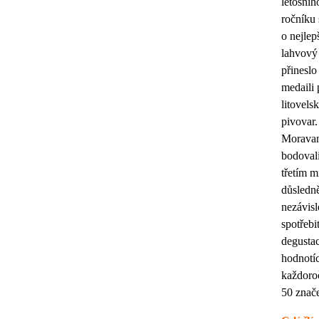
letošníh
ročníku 
o nejlep
lahvový
přineslo
medaili 
litovels
pivovar.
Morava
bodovali
třetím mí
důsledn
nezávisl
spotřebi
degustac
hodnotíc
každoro
50 znače