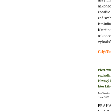
nevyjíma
nakonec
zadařil
zná své
letošníh
Které p
nakonec
vyhrálo
Celý člá
Pivní ext
rozhodla:
lahvový 
letos Lito
Publikováno:
října 2019
PRAH