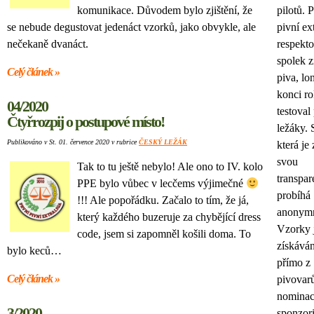
komunikace. Důvodem bylo zjištění, že
pilotů. 
se nebude degustovat jedenáct vzorků, jako obvykle, ale
pivní ext
nečekaně dvanáct.
respekt
spolek z
Celý článek »
piva, lo
konci ro
04/2020
testoval
Čtyřrozpij o postupové místo!
ležáky. 
Publikováno v St. 01. července 2020 v rubrice
ČESKÝ LEŽÁK
která je
svou
Tak to tu ještě nebylo! Ale ono to IV. kolo
transpar
PPE bylo vůbec v lecčems výjimečné
probíhá
!!! Ale popořádku. Začalo to tím, že já,
anonym
který každého buzeruje za chybějící dress
Vzorky 
code, jsem si zapomněl košili doma. To
získává
bylo keců…
přímo z
Celý článek »
pivovarů
nominac
3/2020
sponzor