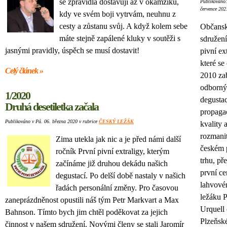
se zpravidla dostavují až v okamžiku,
Publikováno:
července 202
kdy ve svém boji vytrvám, neuhnu z
cesty a zůstanu svůj. A když kolem sebe
Občans
máte stejně zapálené kluky v soutěži s
sdružení
jasnými pravidly, úspěch se musí dostavit!
pivní ext
které se
Celý článek »
2010 za
odborn
1/2020
degusta
Druhá desetiletka začala
propaga
Publikováno v Pá. 06. března 2020 v rubrice
ČESKÝ LEŽÁK
kvality 
rozmanit
Zima utekla jak nic a je před námi další
českém 
ročník První pivní extraligy, kterým
trhu, př
začínáme již druhou dekádu našich
první c
degustací. Po delší době nastaly v našich
lahvov
řadách personální změny. Pro časovou
ležáku P
zaneprázdněnost opustili náš tým Petr Markvart a Max
Urquell
Bahnson. Tímto bych jim chtěl poděkovat za jejich
Plzeňsk
činnost v našem sdružení. Novými členy se stali Jaromír