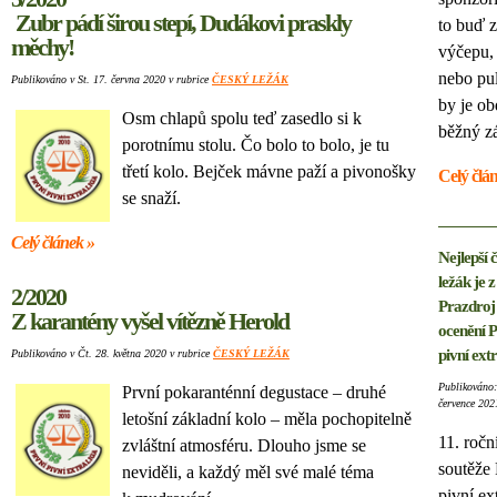
Zubr pádí širou stepí, Dudákovi praskly
to buď z
měchy!
výčepu, 
nebo pul
Publikováno v St. 17. června 2020 v rubrice
ČESKÝ LEŽÁK
by je ob
Osm chlapů spolu teď zasedlo si k
běžný z
porotnímu stolu. Čo bolo to bolo, je tu
třetí kolo. Bejček mávne paží a pivonošky
Celý člá
se snaží.
Celý článek »
Nejlepší 
ležák je z
2/2020
Prazdroj 
Z karantény vyšel vítězně Herold
ocenění P
pivní ext
Publikováno v Čt. 28. května 2020 v rubrice
ČESKÝ LEŽÁK
Publikováno:
První pokaranténní degustace – druhé
července 202
letošní základní kolo – měla pochopitelně
11. ročn
zvláštní atmosféru. Dlouho jsme se
soutěže 
neviděli, a každý měl své malé téma
pivní ex